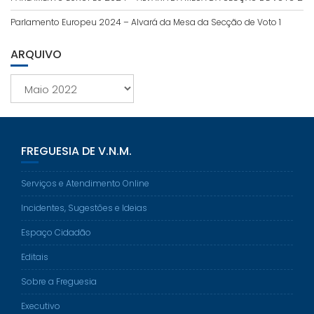
Parlamento Europeu 2024 – Alvará da Mesa da Secção de Voto 1
ARQUIVO
Arquivo
FREGUESIA DE V.N.M.
Serviços e Atendimento Online
Incidentes, Sugestões e Ideias
Espaço Cidadão
Editais
Sobre a Freguesia
Executivo