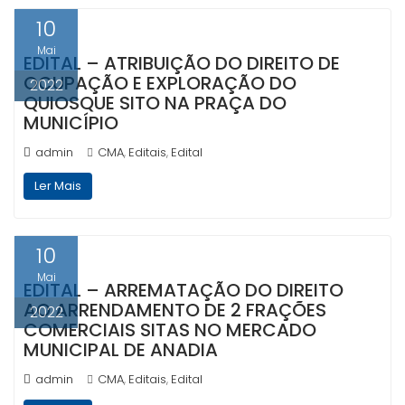
10
Mai
EDITAL – ATRIBUIÇÃO DO DIREITO DE
OCUPAÇÃO E EXPLORAÇÃO DO
2022
QUIOSQUE SITO NA PRAÇA DO
MUNICÍPIO
admin
CMA
Editais
Edital
,
,
Ler Mais
10
Mai
EDITAL – ARREMATAÇÃO DO DIREITO
AO ARRENDAMENTO DE 2 FRAÇÕES
2022
COMERCIAIS SITAS NO MERCADO
MUNICIPAL DE ANADIA
admin
CMA
Editais
Edital
,
,