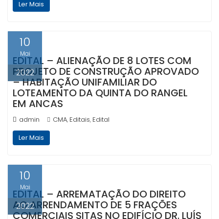
Ler Mais
10
Mai
EDITAL – ALIENAÇÃO DE 8 LOTES COM
PROJETO DE CONSTRUÇÃO APROVADO
2022
– HABITAÇÃO UNIFAMILIAR DO
LOTEAMENTO DA QUINTA DO RANGEL
EM ANCAS
admin
CMA
Editais
Edital
,
,
Ler Mais
10
Mai
EDITAL – ARREMATAÇÃO DO DIREITO
AO ARRENDAMENTO DE 5 FRAÇÕES
2022
COMERCIAIS SITAS NO EDIFÍCIO DR. LUÍS