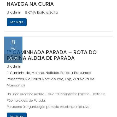
NAVEGA NA CURIA
admin
CMA
Editais
Edital
,
,
Ler Mais
8
Mai
1ª CAMINHADA PARADA – ROTA DO
PÃO NA ALDEIA DE PARADA
2022
admin
Caminhada
Moinho
Notícias
Parada
Percursos
,
,
,
,
Pedestres
Rio Serra
Rota do Pão
Top
Vila Nova de
,
,
,
,
Monsarros
Há uma semana realizou-se a 1ª Caminhada Parada – Rota do
Pão na aldeia de Parada.
Parabéns à organização por esta excelente iniciativa!
Ler Mais