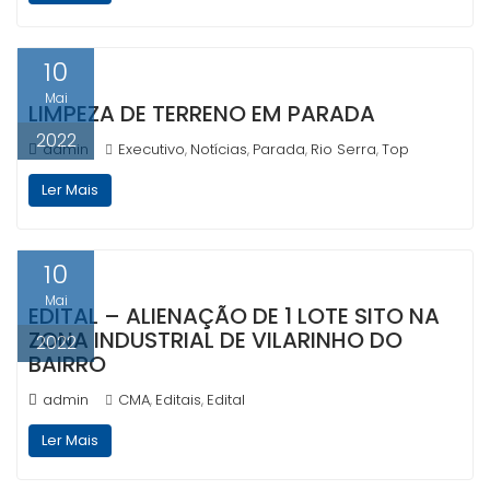
10
Mai
LIMPEZA DE TERRENO EM PARADA
2022
admin
Executivo
Notícias
Parada
Rio Serra
Top
,
,
,
,
Ler Mais
10
Mai
EDITAL – ALIENAÇÃO DE 1 LOTE SITO NA
ZONA INDUSTRIAL DE VILARINHO DO
2022
BAIRRO
admin
CMA
Editais
Edital
,
,
Ler Mais