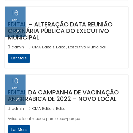
16
Mai
EDITAL – ALTERAÇÃO DATA REUNIÃO
ORDINÁRIA PÚBLICA DO EXECUTIVO
2022
MUNICIPAL
admin
CMA
Editais
Edital
Executivo Municipal
,
,
,
Ler Mais
10
Mai
EDITAL DA CAMPANHA DE VACINAÇÃO
ANTIRRÁBICA DE 2022 – NOVO LOCAL
2022
admin
CMA
Editais
Edital
,
,
Aviso: o local mudou para o eco-parque.
Ler Mais