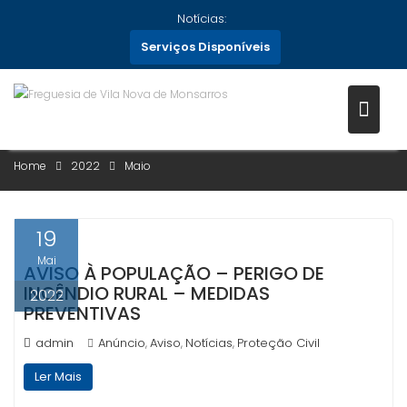
Skip
Notícias:
to
Serviços Disponíveis
content
MÊS:
MAIO 2022
Home
2022
Maio
19
Mai
AVISO À POPULAÇÃO – PERIGO DE
INCÊNDIO RURAL – MEDIDAS
2022
PREVENTIVAS
admin
Anúncio
Aviso
Notícias
Proteção Civil
,
,
,
Ler Mais