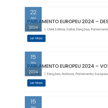
22
Mai
PARLAMENTO EUROPEU 2024 – D
2024
admin
CMA
Editais
Edital
Eleições
Parlament
,
,
,
,
Ler Mais
15
Mai
PARLAMENTO EUROPEU 2024 – VO
2024
admin
Eleições
Notícias
Parlamento Europeu
,
,
Ler Mais
15
Mai