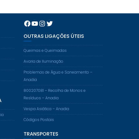
Facebook
YouTube
Instagram
Twitter
OUTRAS LIGAÇÕES ÚTEIS
Queimas e Queimadas
Avaria de Iluminação
Problemas de Água e Saneamento –
Anadia
800207081 – Recolha de Monos e
Resíduos – Anadia
A
Vespa Asiática – Anadia
ia
Códigos Postais
TRANSPORTES