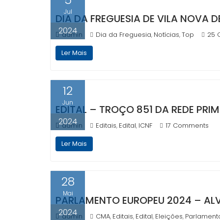
Jul
DIA DA FREGUESIA DE VILA NOVA
2024
admin
Dia da Freguesia
Notícias
Top
25 
,
,
Ler Mais
12
Jun
EDITAL – TROÇO 851 DA REDE PRI
2024
admin
Editais
Edital
ICNF
17 Comments
,
,
Ler Mais
28
Mai
PARLAMENTO EUROPEU 2024 – AL
2024
admin
CMA
Editais
Edital
Eleições
Parlament
,
,
,
,