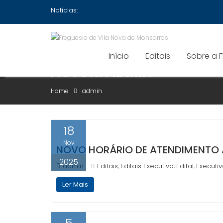
Skip
Notícias:
to
content
Início
Editais
Sobre a 
AUTOR:
ADMIN
Home
admin
18
Nov
NOVO HORÁRIO DE ATENDIMENTO 
2025
admin
Editais
Editais Executivo
Edital
Executi
,
,
,
Ler Mais
5