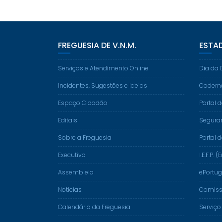
FREGUESIA DE V.N.M.
ESTA
Serviços e Atendimento Online
Dia da 
Incidentes, Sugestões e Ideias
Cadern
Espaço Cidadão
Portal 
Editais
Segura
Sobre a Freguesia
Portal 
Executivo
I.E.F.P
Assembleia
ePortug
Notícias
Comissã
Calendário da Freguesia
Serviço