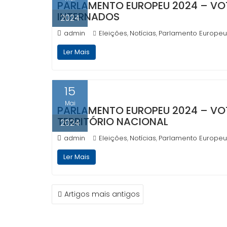
PARLAMENTO EUROPEU 2024 – VO
INTERNADOS
2024
admin
Eleições
Notícias
Parlamento Europeu
,
,
Ler Mais
15
Mai
PARLAMENTO EUROPEU 2024 – VO
TERRITÓRIO NACIONAL
2024
admin
Eleições
Notícias
Parlamento Europeu
,
,
Ler Mais
NAVEGAÇÃO
Artigos mais antigos
DE
ARTIGOS