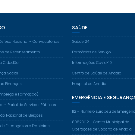
DO
SAÚDE
Defesa Nacional – Convocatórias
Saúde 24
os de Recenseamento
Farmácias de Serviço
do Cidadão
Informações Covid-19
nça Social
Centro de Saúde de Anadia
das Finanças
Hospital de Anadia
. (Emprego e Formação)
EMERGÊNCIA E SEGURANÇ
al – Portal de Serviços Públicos
112 – Número Europeu de Emergênc
o Nacional de Eleições
808231112 – Centro Municipal de
 de Estrangeiros e Fronteiras
Operações de Socorro de Anadia