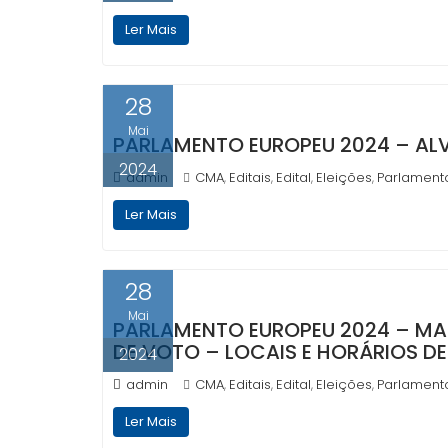
Ler Mais
28
Mai
PARLAMENTO EUROPEU 2024 – AL
2024
admin
CMA
Editais
Edital
Eleições
Parlament
,
,
,
,
Ler Mais
28
Mai
PARLAMENTO EUROPEU 2024 – MAP
DE VOTO – LOCAIS E HORÁRIOS 
2024
admin
CMA
Editais
Edital
Eleições
Parlament
,
,
,
,
Ler Mais