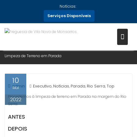
Skip
Notícias:
to
Serviços Disponíveis
content
LIMPEZA DE TERRENO EM
PARADA
Home
Notícias
2022
Maio
10
Limpeza de Terreno em Parada
10
admin
Executivo
Notícias
Parada
Rio Serra
Top
,
,
,
,
Mai
Procedemos à limpeza de terreno em Parada na margem do Rio
2022
Serra.
ANTES
DEPOIS