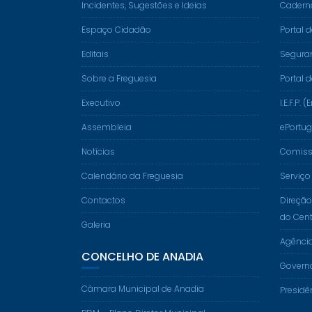
Incidentes, Sugestões e Ideias
Cadern
Espaço Cidadão
Portal 
Editais
Segura
Sobre a Freguesia
Portal 
Executivo
I.E.F.P
Assembleia
ePortug
Notícias
Comissã
Calendário da Freguesia
Serviço
Contactos
Direção
do Cent
Galeria
Agênci
CONCELHO DE ANADIA
Govern
Câmara Municipal de Anadia
Presidê