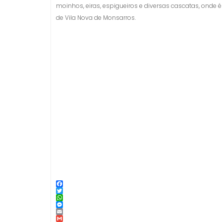
moinhos, eiras, espigueiros e diversas cascatas, onde 
de Vila Nova de Monsarros.
F
a
T
c
w
W
e
i
h
M
b
t
a
e
E