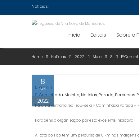
Skip
Notícias:
to
content
Início
Editais
Sobre a 
1ª CAMINHADA PARADA –
Home
Notícias
2022
Maio
8
1ª Caminh
8
admin
Mai
Caminhada
Moinho
Notícias
Parada
Percursos 
,
,
,
,
2022
Há uma semana realizou-se a 1ª Caminhada Parada – Ro
Parabéns à organização por esta excelente iniciativa!
A Rota do Pão tem um percurso de 8 km nas margens do 