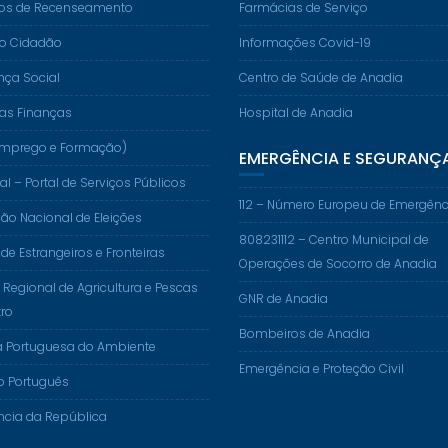
os de Recenseamento
Farmácias de Serviço
do Cidadão
Informações Covid-19
nça Social
Centro de Saúde de Anadia
das Finanças
Hospital de Anadia
. (Emprego e Formação)
EMERGÊNCIA E SEGURANÇ
al – Portal de Serviços Públicos
112 – Número Europeu de Emergênc
o Nacional de Eleições
808231112 – Centro Municipal de
 de Estrangeiros e Fronteiras
Operações de Socorro de Anadia
 Regional de Agricultura e Pescas
GNR de Anadia
ro
Bombeiros de Anadia
a Portuguesa do Ambiente
Emergência e Proteção Civil
o Português
ncia da República