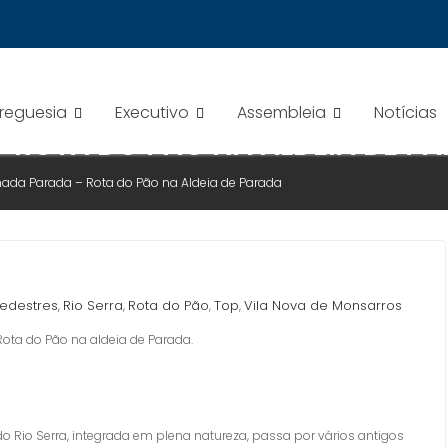
Freguesia
Executivo
Assembleia
Notícias
 ROTA DO PÃO NA ALDEIA DE P
ada Parada – Rota do Pão na Aldeia de Parada
Pedestres
Rio Serra
Rota do Pão
Top
Vila Nova de Monsarros
,
,
,
,
ta do Pão na aldeia de Parada.
Rio Serra, integrada em plena natureza, passa por vários antigos