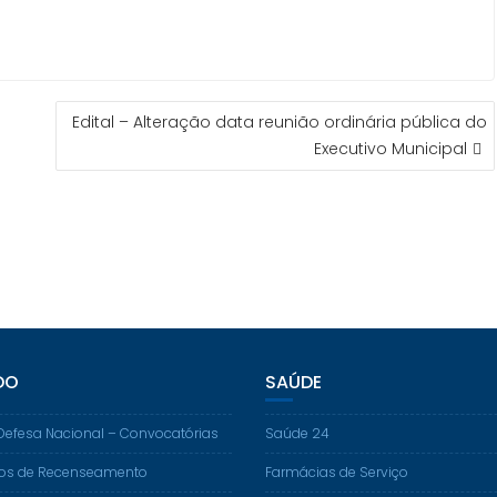
Edital – Alteração data reunião ordinária pública do
Executivo Municipal
DO
SAÚDE
Defesa Nacional – Convocatórias
Saúde 24
os de Recenseamento
Farmácias de Serviço