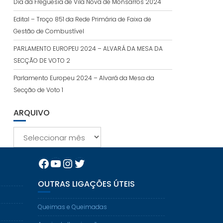
Dia da Freguesia de Vila Nova de Monsarros 2024
Edital – Troço 851 da Rede Primária de Faixa de
Gestão de Combustível
PARLAMENTO EUROPEU 2024 – ALVARÁ DA MESA DA
SECÇÃO DE VOTO 2
Parlamento Europeu 2024 – Alvará da Mesa da
Secção de Voto 1
ARQUIVO
Arquivo
Facebook
YouTube
Instagram
Twitter
OUTRAS LIGAÇÕES ÚTEIS
Queimas e Queimadas