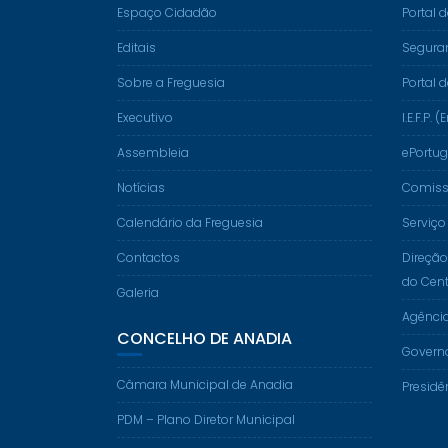
Espaço Cidadão
Portal 
Editais
Segura
Sobre a Freguesia
Portal 
Executivo
I.E.F.P
Assembleia
ePortug
Notícias
Comissã
Calendário da Freguesia
Serviço
Contactos
Direção
do Cent
Galeria
Agênci
CONCELHO DE ANADIA
Govern
Câmara Municipal de Anadia
Presidê
PDM – Plano Diretor Municipal