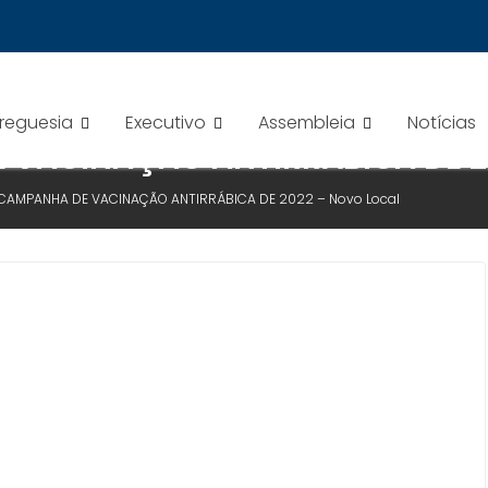
Freguesia
Executivo
Assembleia
Notícias
E VACINAÇÃO ANTIRRÁBICA DE 2
 CAMPANHA DE VACINAÇÃO ANTIRRÁBICA DE 2022 – Novo Local