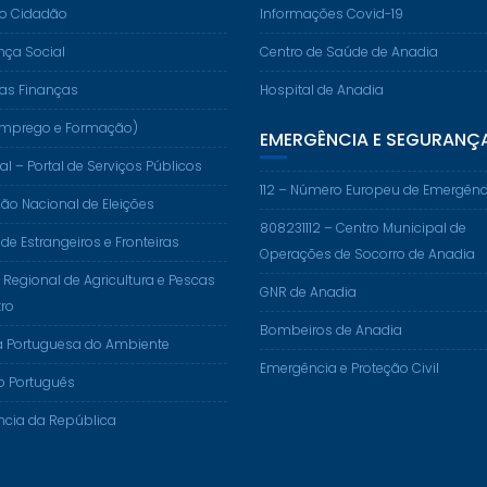
do Cidadão
Informações Covid-19
nça Social
Centro de Saúde de Anadia
das Finanças
Hospital de Anadia
. (Emprego e Formação)
EMERGÊNCIA E SEGURANÇ
al – Portal de Serviços Públicos
112 – Número Europeu de Emergênc
o Nacional de Eleições
808231112 – Centro Municipal de
 de Estrangeiros e Fronteiras
Operações de Socorro de Anadia
 Regional de Agricultura e Pescas
GNR de Anadia
ro
Bombeiros de Anadia
a Portuguesa do Ambiente
Emergência e Proteção Civil
o Português
ncia da República