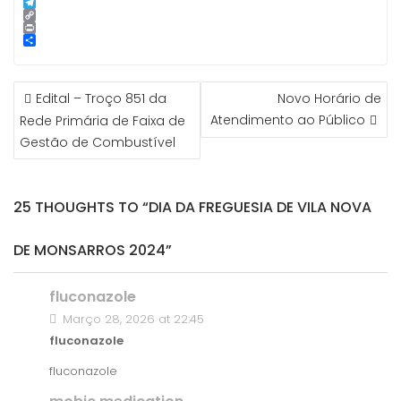
p
g
l
k
n
i
S
e
e
t
n
k
T
r
d
e
e
y
e
C
I
r
p
l
o
P
n
e
e
e
p
r
S
s
g
y
i
h
t
r
L
n
a
NAVEGAÇÃO
a
i
t
r
Edital – Troço 851 da
Novo Horário de
m
n
e
DE
k
Atendimento ao Público
Rede Primária de Faixa de
ARTIGOS
Gestão de Combustível
25 THOUGHTS TO “DIA DA FREGUESIA DE VILA NOVA
DE MONSARROS 2024”
fluconazole
Março 28, 2026 at 22:45
fluconazole
fluconazole