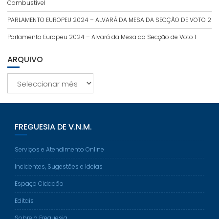
Combustível
PARLAMENTO EUROPEU 2024 – ALVARÁ DA MESA DA SECÇÃO DE VOTO 2
Parlamento Europeu 2024 – Alvará da Mesa da Secção de Voto 1
ARQUIVO
Arquivo
FREGUESIA DE V.N.M.
Serviços e Atendimento Online
Incidentes, Sugestões e Ideias
Espaço Cidadão
Editais
Sobre a Freguesia