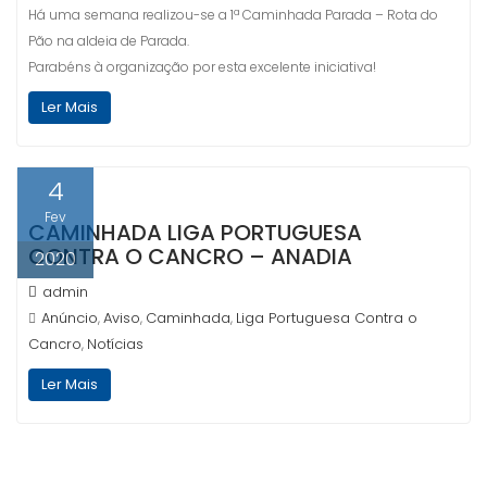
Há uma semana realizou-se a 1ª Caminhada Parada – Rota do
Pão na aldeia de Parada.
Parabéns à organização por esta excelente iniciativa!
Ler Mais
4
Fev
CAMINHADA LIGA PORTUGUESA
CONTRA O CANCRO – ANADIA
2020
admin
Anúncio
Aviso
Caminhada
Liga Portuguesa Contra o
,
,
,
Cancro
Notícias
,
Ler Mais