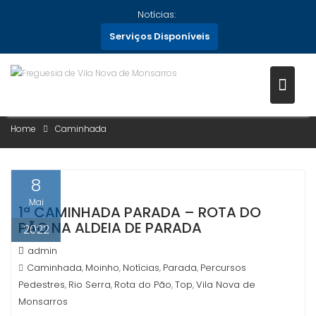
Skip
Notícias:
to
Serviços Disponíveis
content
CATEGORIA:
CAMINHADA
Home
Caminhada
8
Mai
1ª CAMINHADA PARADA – ROTA DO
PÃO NA ALDEIA DE PARADA
2022
admin
Caminhada
Moinho
Notícias
Parada
Percursos
,
,
,
,
Pedestres
Rio Serra
Rota do Pão
Top
Vila Nova de
,
,
,
,
Monsarros