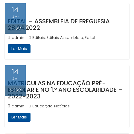
14
Abr
EDITAL – ASSEMBLEIA DE FREGUESIA
28.04.2022
2022
admin
Editais
Editais Assembleia
Edital
,
,
Ler Mais
14
Abr
MATRÍCULAS NA EDUCAÇÃO PRÉ-
ESCOLAR E NO 1.º ANO ESCOLARIDADE –
2022
2022-2023
admin
Educação
Notícias
,
Ler Mais