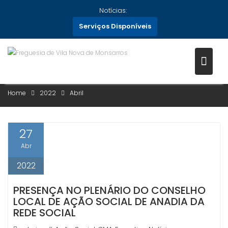
Skip
Notícias:
to
Serviços Disponíveis
content
MÊS:
ABRIL 2022
Home
2022
Abril
27
Abr
2022
PRESENÇA NO PLENÁRIO DO CONSELHO
LOCAL DE AÇÃO SOCIAL DE ANADIA DA
REDE SOCIAL