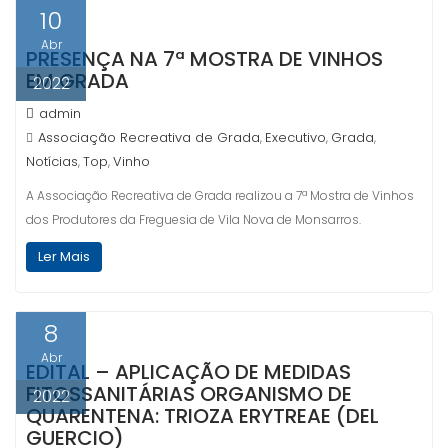
10
Abr
PRESENÇA NA 7ª MOSTRA DE VINHOS
EM GRADA
2022
admin
Associação Recreativa de Grada
Executivo
Grada
,
,
,
Notícias
Top
Vinho
,
,
A Associação Recreativa de Grada realizou a 7ª Mostra de Vinhos
dos Produtores da Freguesia de Vila Nova de Monsarros.
Ler Mais
8
Abr
EDITAL – APLICAÇÃO DE MEDIDAS
FITOSSANITÁRIAS ORGANISMO DE
2022
QUARENTENA: TRIOZA ERYTREAE (DEL
GUERCIO)