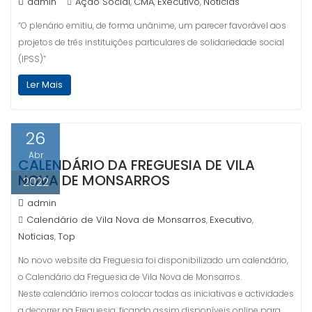
admin
Ação Social
CMA
Executivo
Notícias
,
,
,
“O plenário emitiu, de forma unânime, um parecer favorável aos
projetos de três instituições particulares de solidariedade social
(IPSS)”
Ler Mais
26
Abr
CALENDÁRIO DA FREGUESIA DE VILA
NOVA DE MONSARROS
2022
admin
Calendário de Vila Nova de Monsarros
Executivo
,
,
Notícias
Top
,
No novo website da Freguesia foi disponibilizado um calendário,
o Calendário da Freguesia de Vila Nova de Monsarros.
Neste calendário iremos colocar todas as iniciativas e actividades
a decorrer na Freguesia, ficando assim disponíveis online para