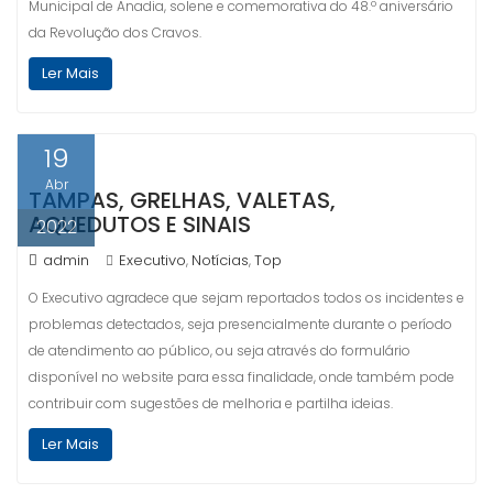
Municipal de Anadia, solene e comemorativa do 48.º aniversário
da Revolução dos Cravos.
Ler Mais
19
Abr
TAMPAS, GRELHAS, VALETAS,
AQUEDUTOS E SINAIS
2022
admin
Executivo
Notícias
Top
,
,
O Executivo agradece que sejam reportados todos os incidentes e
problemas detectados, seja presencialmente durante o período
de atendimento ao público, ou seja através do formulário
disponível no website para essa finalidade, onde também pode
contribuir com sugestões de melhoria e partilha ideias.
Ler Mais