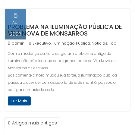
5
Abr
PROBLEMA NA ILUMINAÇÃO PÚBLICA DE
VILA NOVA DE MONSARROS
2022
admin
Executivo
Iluminação Pública
Notícias
Top
,
,
,
Com a mudança da hora surgiu um problema antigo de
iluminação pública, que deixa grande parte de Vila Nova de
Monsarros às escuras.
Basicamente a hora mudou e, à tarde, a iluminação pública
passou a acender demasiado tarde e, de manhã, passou a
desligar demasiado cedo.
Ler Mais
NAVEGAÇÃO
Artigos mais antigos
DE
ARTIGOS