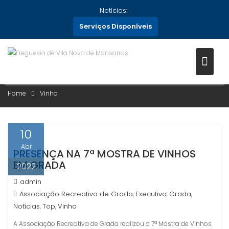
Skip
Notícias:
to
Serviços Disponíveis
content
CATEGORIA:
VINHO
Home
Vinho
10
Abr
PRESENÇA NA 7ª MOSTRA DE VINHOS
EM GRADA
2022
admin
Associação Recreativa de Grada
Executivo
Grada
,
,
,
Notícias
Top
Vinho
,
,
A Associação Recreativa de Grada realizou a 7ª Mostra de Vinhos