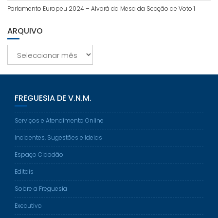
Parlamento Europeu 2024 – Alvará da Mesa da Secção de Voto 1
ARQUIVO
Arquivo
FREGUESIA DE V.N.M.
Serviços e Atendimento Online
Incidentes, Sugestões e Ideias
Espaço Cidadão
Editais
Sobre a Freguesia
Executivo