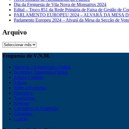
Dia da Freguesia de Vila Nova de Monsarros 2024
Edital – Troço 851 da Rede Primária de Faixa de Gestão de Co
PARLAMENTO EUROPEU 2024 – ALVARÁ DA MESA D
Parlamento Europeu 2024 – Alvará da Mesa da Secção de Voto
Arquivo
Arquivo
Freguesia de V.N.M.
Serviços e Atendimento Online
Incidentes, Sugestões e Ideias
Espaço Cidadão
Editais
Sobre a Freguesia
Executivo
Assembleia
Notícias
Calendário da Freguesia
Contactos
Galeria