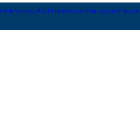
 Nova de Monsarros 2024
Procedimento Concursal - Assistente Operaci