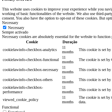
This website uses cookies to improve your experience while you navigat
working of basic functionalities of the website. We also use third-pa
consent. You also have the option to opt-out of these cookies. But op
Necessary
Necessary
Sempre activado
Necessary cookies are absolutely essential for the website to function
Cookie
Duração
11
cookielawinfo-checkbox-analytics
This cookie is set b
months
11
cookielawinfo-checkbox-functional
The cookie is set by
months
11
cookielawinfo-checkbox-necessary
This cookie is set b
months
11
cookielawinfo-checkbox-others
This cookie is set b
months
cookielawinfo-checkbox-
11
This cookie is set b
performance
months
11
The cookie is set by
viewed_cookie_policy
months
data.
Functional