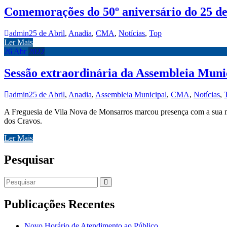
Comemorações do 50º aniversário do 25 de
admin
25 de Abril
,
Anadia
,
CMA
,
Notícias
,
Top
Ler Mais
26
Abr
2022
Sessão extraordinária da Assembleia Munic
admin
25 de Abril
,
Anadia
,
Assembleia Municipal
,
CMA
,
Notícias
,
A Freguesia de Vila Nova de Monsarros marcou presença com a sua ma
dos Cravos.
Ler Mais
Pesquisar
Publicações Recentes
Novo Horário de Atendimento ao Público