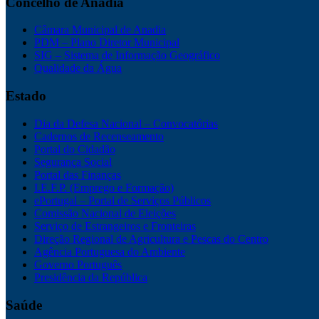
Concelho de Anadia
Câmara Municipal de Anadia
PDM – Plano Diretor Municipal
SIG – Sistema de Informação Geográfico
Qualidade da Água
Estado
Dia da Defesa Nacional – Convocatórias
Cadernos de Recenseamento
Portal do Cidadão
Segurança Social
Portal das Finanças
I.E.F.P. (Emprego e Formação)
ePortugal – Portal de Serviços Públicos
Comissão Nacional de Eleições
Serviço de Estrangeiros e Fronteiras
Direção Regional de Agricultura e Pescas do Centro
Agência Portuguesa do Ambiente
Governo Português
Presidência da República
Saúde