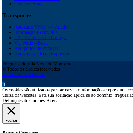
Códigos Postais
Transportes
Autocarro VNM <-> Anadia
Informação Rodoviária
CP – Comboios de Portugal
Via Verde – Brisa
Aeroportos de Portugal
Autocarros – Rede Expressos
Freguesia de Vila Nova de Monsarros
© Todos os direitos reservados
Política de Privacidade
Os cookies são utilizados para armazenar informação sempre que neces
utiliza os websites. Esta sua aceitação aplica-se ao domínio: fregues
Definições de Cookies
Aceitar
Fechar
Privacy Overview