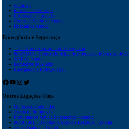
Saúde 24
Farmácias de Serviço
Informações Covid-19
Centro de Saúde de Anadia
Hospital de Anadia
Emergência e Segurança
112 – Número Europeu de Emergência
808231112 – Centro Municipal de Operações de Socorro de A
GNR de Anadia
Bombeiros de Anadia
Emergência e Proteção Civil
Facebook
YouTube
Instagram
Twitter
Outras Ligações Úteis
Queimas e Queimadas
Avaria de Iluminação
Problemas de Água e Saneamento – Anadia
800207081 – Recolha de Monos e Resíduos – Anadia
Vespa Asiática – Anadia