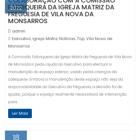
COLABORAÇÃO COM A COMISSÃO
FABRIQUEIRA DA IGREJA MATRIZ DA
2022
FREGUESIA DE VILA NOVA DA
MONSARROS
admin
Executivo
Igreja Matriz
Notícias
Top
Vila Nova de
,
,
,
,
Monsarros
A Comissão Fabriqueira da Igreja Matriz da Freguesia de Vila Nova
de Monsarros pediu ajuda ao Executivo para efectuar a
manutenção do espaço exterior, usado pelas crianças da
catequese. Embora a manutenção deste espaço não seja da
responsabilidade do Executivo da Freguesia, a decisão foi de
ajudar, porque o espaço realmente necessitava de intervenção
para…
Ler Mais
18