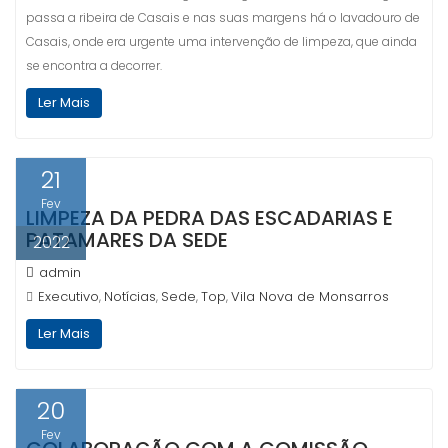
passa a ribeira de Casais e nas suas margens há o lavadouro de
Casais, onde era urgente uma intervenção de limpeza, que ainda
se encontra a decorrer.
Ler Mais
21
Fev
LIMPEZA DA PEDRA DAS ESCADARIAS E
PATAMARES DA SEDE
2022
admin
Executivo
Notícias
Sede
Top
Vila Nova de Monsarros
,
,
,
,
Ler Mais
20
Fev