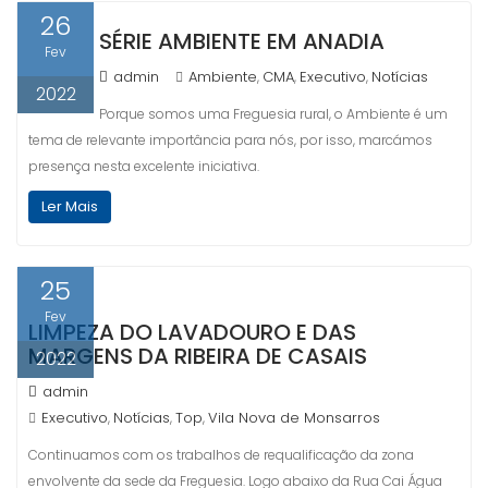
26
SÉRIE AMBIENTE EM ANADIA
Fev
admin
Ambiente
CMA
Executivo
Notícias
,
,
,
2022
Porque somos uma Freguesia rural, o Ambiente é um
tema de relevante importância para nós, por isso, marcámos
presença nesta excelente iniciativa.
Ler Mais
25
Fev
LIMPEZA DO LAVADOURO E DAS
MARGENS DA RIBEIRA DE CASAIS
2022
admin
Executivo
Notícias
Top
Vila Nova de Monsarros
,
,
,
Continuamos com os trabalhos de requalificação da zona
envolvente da sede da Freguesia. Logo abaixo da Rua Cai Água