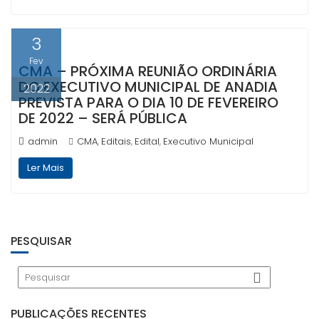
3
Fev
CMA – PRÓXIMA REUNIÃO ORDINÁRIA
DO EXECUTIVO MUNICIPAL DE ANADIA
2022
PREVISTA PARA O DIA 10 DE FEVEREIRO
DE 2022 – SERÁ PÚBLICA
admin
CMA
Editais
Edital
Executivo Municipal
,
,
,
Ler Mais
PESQUISAR
PUBLICAÇÕES RECENTES