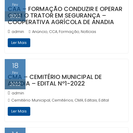
Fev
CAA – FORMAÇÃO CONDUZIR E OPERAR
COM O TRATOR EM SEGURANÇA –
2022
COOPERATIVA AGRÍCOLA DE ANADIA
admin
Anúncio
CCA
Formação
Notícias
,
,
,
Ler Mais
18
Fev
CMA – CEMITÉRIO MUNICIPAL DE
ANADIA – EDITAL Nº1-2022
2022
admin
Cemitério Municipal
Cemitérios
CMA
Editais
Edital
,
,
,
,
Ler Mais