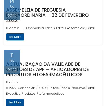
14
Fev
ASSEMBLEIA DE FREGUESIA
EXTRAORDINÁRIA – 22 DE FEVEREIRO
2022
2022
admin
Assembleia
Editais
Editais Assembleia
Edital
,
,
,
Ler Mais
11
Fev
ACTUALIZAÇÃO DA VALIDADE DE
CARTÕES DE APF – APLICADORES DE
2022
PRODUTOS FITOFARMACÊUTICOS
admin
2022
Cartões APF
DRAPC
Editais
Editais Executivo
Edital
,
,
,
,
,
,
Executivo
Produtos Fitofarmacêuticos
,
Ler Mais