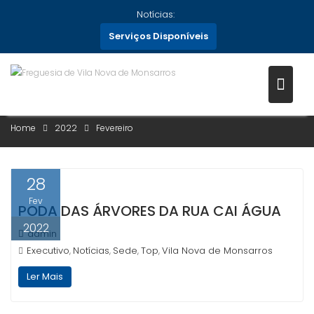
Skip
Notícias:
to
Serviços Disponíveis
content
MÊS:
FEVEREIRO 2022
Home
2022
Fevereiro
28
Fev
PODA DAS ÁRVORES DA RUA CAI ÁGUA
2022
admin
Executivo
Notícias
Sede
Top
Vila Nova de Monsarros
,
,
,
,
Ler Mais