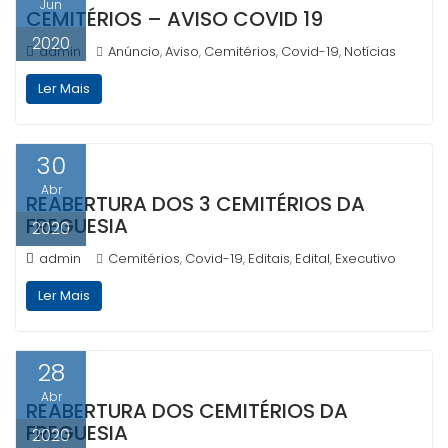
Jun
CEMITÉRIOS – AVISO COVID 19
2020
admin
Anúncio
Aviso
Cemitérios
Covid-19
Notícias
,
,
,
,
Ler Mais
30
Abr
REABERTURA DOS 3 CEMITÉRIOS DA
FREGUESIA
2020
admin
Cemitérios
Covid-19
Editais
Edital
Executivo
,
,
,
,
Ler Mais
28
Abr
REABERTURA DOS CEMITÉRIOS DA
FREGUESIA
2020