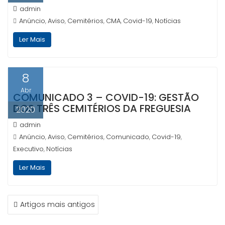
admin
Anúncio
Aviso
Cemitérios
CMA
Covid-19
Notícias
,
,
,
,
,
Ler Mais
8
Abr
COMUNICADO 3 – COVID-19: GESTÃO
DOS TRÊS CEMITÉRIOS DA FREGUESIA
2020
admin
Anúncio
Aviso
Cemitérios
Comunicado
Covid-19
,
,
,
,
,
Executivo
Notícias
,
Ler Mais
NAVEGAÇÃO
Artigos mais antigos
DE
ARTIGOS