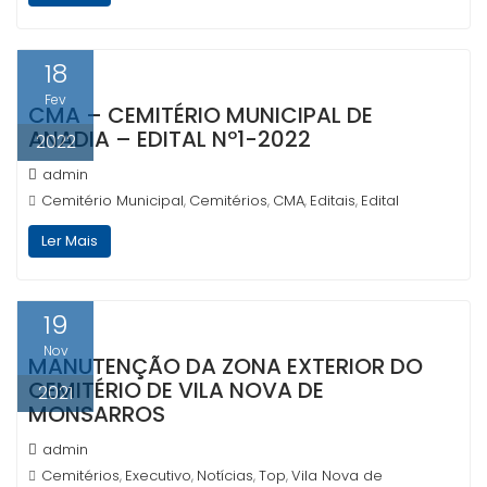
18
Fev
CMA – CEMITÉRIO MUNICIPAL DE
ANADIA – EDITAL Nº1-2022
2022
admin
Cemitério Municipal
Cemitérios
CMA
Editais
Edital
,
,
,
,
Ler Mais
19
Nov
MANUTENÇÃO DA ZONA EXTERIOR DO
CEMITÉRIO DE VILA NOVA DE
2021
MONSARROS
admin
Cemitérios
Executivo
Notícias
Top
Vila Nova de
,
,
,
,