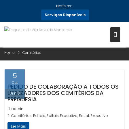
Skip
Notícias:
to
Serviços Disponíveis
content
CATEGORIA:
CEMITÉRIOS
Home
Cemitérios
5
Out
PEDIDO DE COLABORAÇÃO A TODOS OS
UTILIZADORES DOS CEMITÉRIOS DA
2022
FREGUESIA
admin
Cemitérios
Editais
Editais Executivo
Edital
Executivo
,
,
,
,
Ler Mais