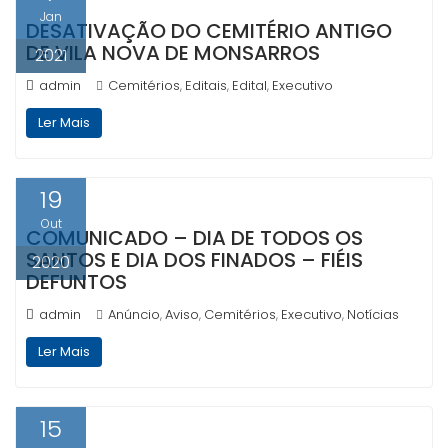
Jan
DESATIVAÇÃO DO CEMITÉRIO ANTIGO
DE VILA NOVA DE MONSARROS
2021
admin
Cemitérios
Editais
Edital
Executivo
,
,
,
Ler Mais
19
Out
COMUNICADO – DIA DE TODOS OS
SANTOS E DIA DOS FINADOS – FIÉIS
2020
DEFUNTOS
admin
Anúncio
Aviso
Cemitérios
Executivo
Notícias
,
,
,
,
Ler Mais
15