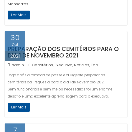
Monsarros
Ler Mais
30
Out
PREPARAÇÃO DOS CEMITÉRIOS PARA O
DIA 1 DE NOVEMBRO 2021
2021
admin
Cemitérios
Executivo
Notícias
Top
,
,
,
Logo após a tomada de posse era urgente preparar os
cemitérios da Freguesia para o dia 1 de Novembro 2021.
Sem funcionários e sem meios necessários foi um enorme
desafio e uma excelente aprendizagem para o executivo.
Ler Mais
7