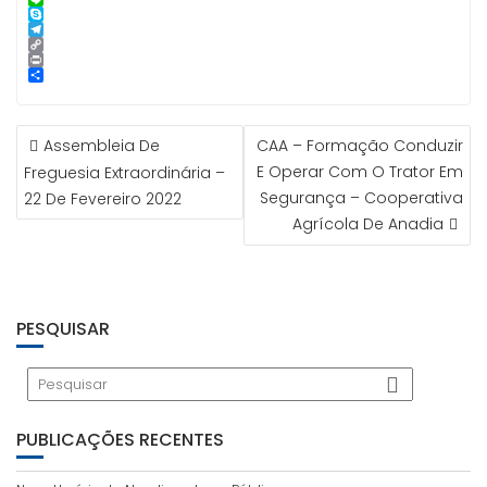
p
n
l
i
n
i
L
p
g
l
k
n
i
S
e
e
t
n
k
T
r
d
e
e
y
e
C
I
r
p
l
o
P
n
e
e
e
p
r
S
s
g
y
i
h
t
r
L
n
a
NAVEGAÇÃO
a
i
t
r
Assembleia De
CAA – Formação Conduzir
m
n
e
DE
k
E Operar Com O Trator Em
Freguesia Extraordinária –
ARTIGOS
Segurança – Cooperativa
22 De Fevereiro 2022
Agrícola De Anadia
PESQUISAR
PUBLICAÇÕES RECENTES