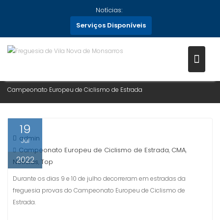
Skip
Notícias:
to
Serviços Disponíveis
content
CAMPEONATO EUROPEU DE
CICLISMO DE ESTRADA
Home
Notícias
2022
Julho
19
Campeonato Europeu de Ciclismo de Estrada
19
admin
Jul
Campeonato Europeu de Ciclismo de Estrada
CMA
,
,
2022
Notícias
Top
,
Durante os dias 9 e 10 de julho decorreram em estradas da
freguesia provas do Campeonato Europeu de Ciclismo de
Estrada.