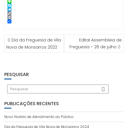
k
r
A
e
i
a
i
P
p
n
l
i
n
i
L
p
g
l
k
n
i
S
e
e
t
n
k
T
r
d
e
e
y
e
C
I
r
p
l
o
P
n
e
e
e
p
r
S
s
g
y
i
h
t
r
L
n
a
NAVEGAÇÃO
a
i
t
r
Dia da Freguesia de Vila
Edital Assembleia de
m
n
e
DE
k
Freguesia – 26 de julho
Nova de Monsarros 2022
ARTIGOS
PESQUISAR
PUBLICAÇÕES RECENTES
Novo Horário de Atendimento ao Público
Dia da Freguesia de Vila Nova de Monsarros 2024