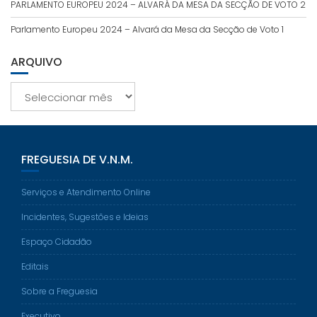
PARLAMENTO EUROPEU 2024 – ALVARÁ DA MESA DA SECÇÃO DE VOTO 2
Parlamento Europeu 2024 – Alvará da Mesa da Secção de Voto 1
ARQUIVO
Arquivo
FREGUESIA DE V.N.M.
Serviços e Atendimento Online
Incidentes, Sugestões e Ideias
Espaço Cidadão
Editais
Sobre a Freguesia
Executivo