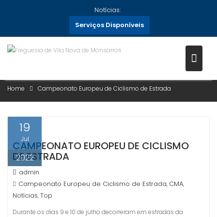
Skip
Notícias:
to
Serviços Disponíveis
content
CATEGORIA:
CAMPEONATO
EUROPEU DE CICLISMO DE
ESTRADA
Home
Campeonato Europeu de Ciclismo de Estrada
19
Jul
CAMPEONATO EUROPEU DE CICLISMO
DE ESTRADA
2022
admin
Campeonato Europeu de Ciclismo de Estrada
CMA
,
,
Notícias
Top
,
Durante os dias 9 e 10 de julho decorreram em estradas da