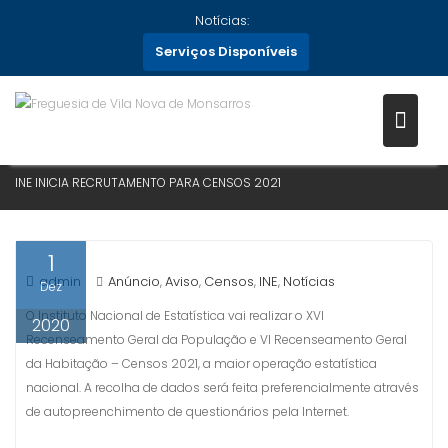
Skip
Notícias:
to
Serviços Disponíveis
content
INE INICIA RECRUTAMENTO
PARA CENSOS 2021
Home
Notícias
2020
Dezembro
1
INE INICIA RECRUTAMENTO PARA CENSOS 2021
1
admin
Anúncio
Aviso
Censos
INE
Notícias
,
,
,
,
Dez
O Instituto Nacional de Estatística vai realizar o XVI
2020
Recenseamento Geral da População e VI Recenseamento Geral
da Habitação – Censos 2021, a maior operação estatística
nacional. A recolha de dados será feita preferencialmente através
de autopreenchimento de questionários pela Internet.