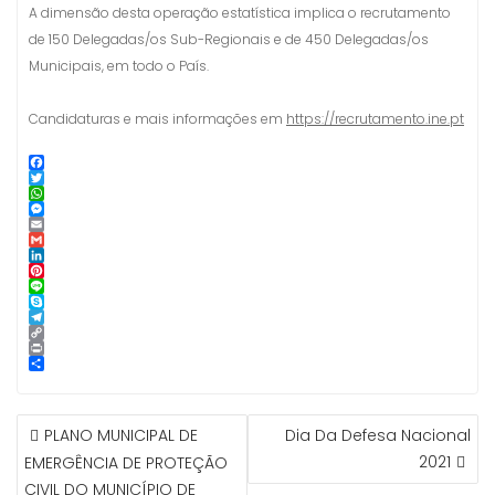
A dimensão desta operação estatística implica o recrutamento
de 150 Delegadas/os Sub-Regionais e de 450 Delegadas/os
Municipais, em todo o País.
Candidaturas e mais informações em
https://recrutamento.ine.pt
F
a
T
c
w
W
e
i
h
M
b
t
a
e
E
o
t
t
s
m
G
o
e
s
s
a
m
L
k
r
A
e
i
a
i
P
p
n
l
i
n
i
L
p
g
l
k
n
i
S
e
e
t
n
k
T
r
d
e
e
y
e
C
I
r
p
l
o
P
n
e
e
e
p
r
S
s
g
y
i
h
t
r
L
n
a
NAVEGAÇÃO
a
i
t
r
PLANO MUNICIPAL DE
Dia Da Defesa Nacional
m
n
e
DE
k
2021
EMERGÊNCIA DE PROTEÇÃO
ARTIGOS
CIVIL DO MUNICÍPIO DE