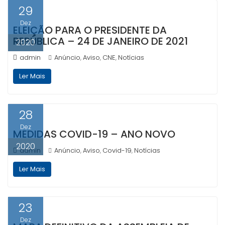
29
Dez
ELEIÇÃO PARA O PRESIDENTE DA
REPÚBLICA – 24 DE JANEIRO DE 2021
2020
admin
Anúncio
Aviso
CNE
Notícias
,
,
,
Ler Mais
28
Dez
MEDIDAS COVID-19 – ANO NOVO
2020
admin
Anúncio
Aviso
Covid-19
Notícias
,
,
,
Ler Mais
23
Dez