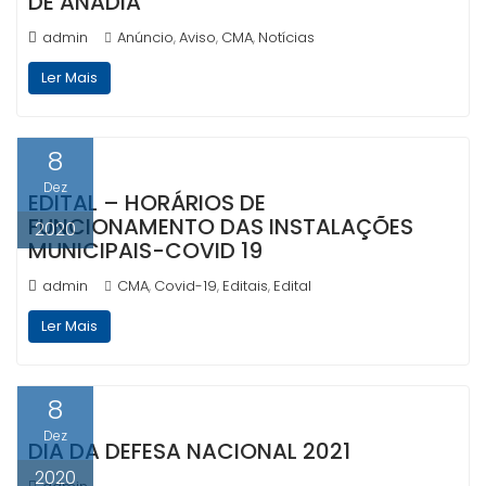
DE ANADIA
admin
Anúncio
Aviso
CMA
Notícias
,
,
,
Ler Mais
8
Dez
EDITAL – HORÁRIOS DE
FUNCIONAMENTO DAS INSTALAÇÕES
2020
MUNICIPAIS-COVID 19
admin
CMA
Covid-19
Editais
Edital
,
,
,
Ler Mais
8
Dez
DIA DA DEFESA NACIONAL 2021
2020