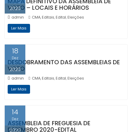
MAPA DEFINITIVO DA ASSEMBLEIA DE
VOTO – LOCAIS E HORÁRIOS
2020
admin
CMA
Editais
Edital
Eleições
,
,
,
Ler Mais
18
Dez
DESDOBRAMENTO DAS ASSEMBLEIAS DE
VOTO
2020
admin
CMA
Editais
Edital
Eleições
,
,
,
Ler Mais
14
Dez
ASSEMBLEIA DE FREGUESIA DE
DEZEMBRO 2020-EDITAL
2020