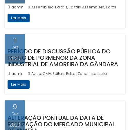
admin
Assembleia
Editais
Editais Assembleia
Edital
,
,
,
Ler Mais
11
Dez
PERÍODO DE DISCUSSÃO PÚBLICA DO
PLANO DE PORMENOR DA ZONA
2020
INDUSTRIAL DE AMOREIRA DA GÂNDARA
admin
Aviso
CMA
Editais
Edital
Zona Insdustrial
,
,
,
,
Ler Mais
9
Dez
ALTERAÇÃO PONTUAL DA DATA DE
REALIZAÇÃO DO MERCADO MUNICIPAL
2020