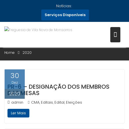
Skip
Notícias:
to
Serviços Disponíveis
content
ANO:
2020
Home
2020
30
Dez
PR-6 – DESIGNAÇÃO DOS MEMBROS
DAS MESAS
2020
admin
CMA
Editais
Edital
Eleições
,
,
,
Ler Mais