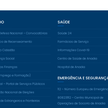
DO
SAÚDE
Defesa Nacional – Convocatórias
Saúde 24
os de Recenseamento
Farmácias de Serviço
do Cidadão
Informações Covid-19
nça Social
Centro de Saúde de Anadia
das Finanças
Hospital de Anadia
. (Emprego e Formação)
EMERGÊNCIA E SEGURANÇ
al – Portal de Serviços Públicos
112 – Número Europeu de Emergênc
o Nacional de Eleições
808231112 – Centro Municipal de
 de Estrangeiros e Fronteiras
Operações de Socorro de Anadia