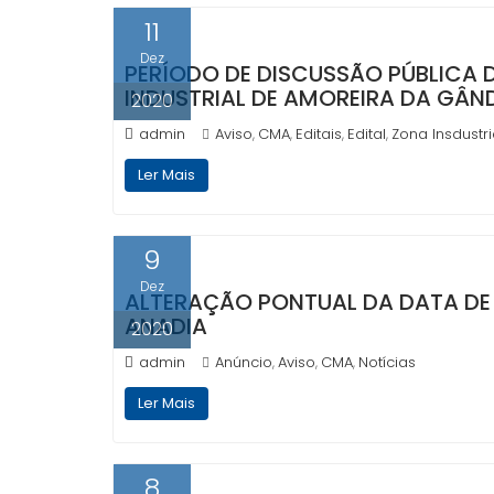
11
Dez
PERÍODO DE DISCUSSÃO PÚBLICA
INDUSTRIAL DE AMOREIRA DA GÂN
2020
admin
Aviso
CMA
Editais
Edital
Zona Insdustri
,
,
,
,
Ler Mais
9
Dez
ALTERAÇÃO PONTUAL DA DATA DE
ANADIA
2020
admin
Anúncio
Aviso
CMA
Notícias
,
,
,
Ler Mais
8