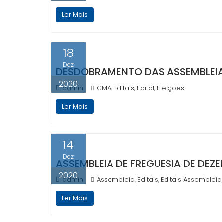
Ler Mais
18
Dez
DESDOBRAMENTO DAS ASSEMBLEI
2020
admin
CMA
Editais
Edital
Eleições
,
,
,
Ler Mais
14
Dez
ASSEMBLEIA DE FREGUESIA DE DEZ
2020
admin
Assembleia
Editais
Editais Assembleia
,
,
Ler Mais