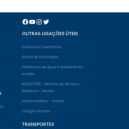
Facebook
YouTube
Instagram
Twitter
OUTRAS LIGAÇÕES ÚTEIS
Queimas e Queimadas
Avaria de Iluminação
Problemas de Água e Saneamento –
Anadia
800207081 – Recolha de Monos e
Resíduos – Anadia
A
Vespa Asiática – Anadia
ia
Códigos Postais
TRANSPORTES