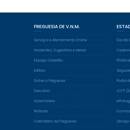
FREGUESIA DE V.N.M.
ESTA
Serviços e Atendimento Online
Dia da 
Incidentes, Sugestões e Ideias
Cadern
Espaço Cidadão
Portal 
Editais
Segura
Sobre a Freguesia
Portal 
Executivo
I.E.F.P
Assembleia
ePortug
Notícias
Comissã
Calendário da Freguesia
Serviço