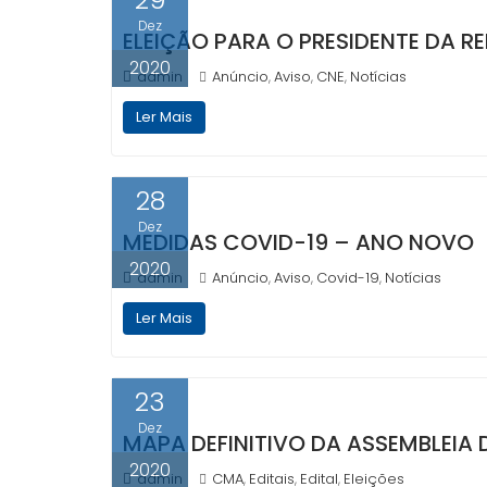
Dez
ELEIÇÃO PARA O PRESIDENTE DA RE
2020
admin
Anúncio
Aviso
CNE
Notícias
,
,
,
Ler Mais
28
Dez
MEDIDAS COVID-19 – ANO NOVO
2020
admin
Anúncio
Aviso
Covid-19
Notícias
,
,
,
Ler Mais
23
Dez
MAPA DEFINITIVO DA ASSEMBLEIA 
2020
admin
CMA
Editais
Edital
Eleições
,
,
,