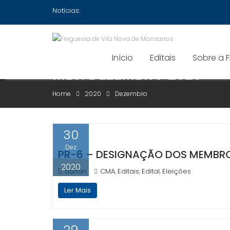
Skip
Notícias:
to
content
Início
Editais
Sobre a 
MÊS:
DEZEMBRO 2020
Home
2020
Dezembro
30
Dez
PR-6 – DESIGNAÇÃO DOS MEMBR
2020
admin
CMA
Editais
Edital
Eleições
,
,
,
Ler Mais
29