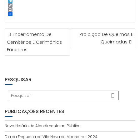
p
g
l
k
n
i
S
e
e
t
n
k
T
r
d
e
e
y
e
C
I
r
p
l
o
P
n
e
e
e
p
r
S
s
g
y
i
h
t
r
L
n
a
NAVEGAÇÃO
a
i
t
r
Encerramento De
Proibição De Queimas E
m
n
e
DE
k
Queimadas
Cemitérios E Cerimónias
ARTIGOS
Fúnebres
PESQUISAR
PUBLICAÇÕES RECENTES
Novo Horário de Atendimento ao Público
Dia da Freguesia de Vila Nova de Monsarros 2024