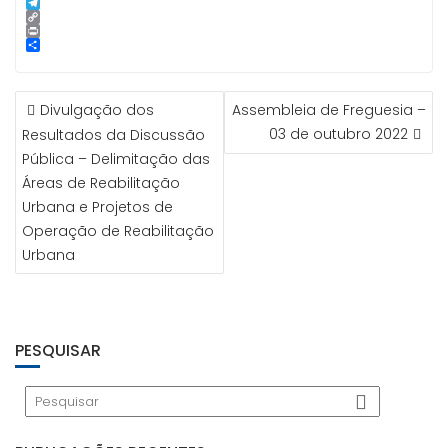
p
g
l
k
n
i
S
e
e
t
n
k
T
r
d
e
e
y
e
C
I
r
p
l
o
P
n
e
e
e
p
r
S
s
g
y
i
h
t
r
L
n
a
NAVEGAÇÃO
a
i
t
r
Divulgação dos
Assembleia de Freguesia –
m
n
e
DE
k
03 de outubro 2022
Resultados da Discussão
ARTIGOS
Pública – Delimitação das
Áreas de Reabilitação
Urbana e Projetos de
Operação de Reabilitação
Urbana
PESQUISAR