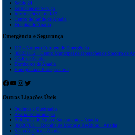
Saúde 24
Farmácias de Serviço
Informações Covid-19
Centro de Saúde de Anadia
Hospital de Anadia
Emergência e Segurança
112 – Número Europeu de Emergência
808231112 – Centro Municipal de Operações de Socorro de A
GNR de Anadia
Bombeiros de Anadia
Emergência e Proteção Civil
Facebook
YouTube
Instagram
Twitter
Outras Ligações Úteis
Queimas e Queimadas
Avaria de Iluminação
Problemas de Água e Saneamento – Anadia
800207081 – Recolha de Monos e Resíduos – Anadia
Vespa Asiática – Anadia