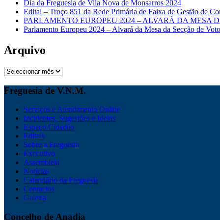
Dia da Freguesia de Vila Nova de Monsarros 2024
Edital – Troço 851 da Rede Primária de Faixa de Gestão de Co
PARLAMENTO EUROPEU 2024 – ALVARÁ DA MESA D
Parlamento Europeu 2024 – Alvará da Mesa da Secção de Voto
Arquivo
Arquivo
Freguesia de V.N.M.
Serviços e Atendimento Online
Incidentes, Sugestões e Ideias
Espaço Cidadão
Editais
Sobre a Freguesia
Executivo
Assembleia
Notícias
Calendário da Freguesia
Contactos
Galeria
Concelho de Anadia