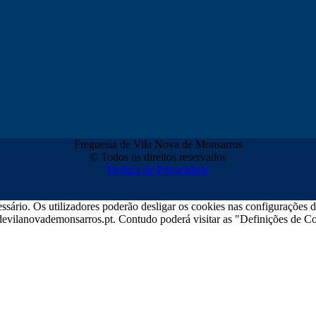
Freguesia de Vila Nova de Monsarros
© Todos os direitos reservados
Política de Privacidade
sário. Os utilizadores poderão desligar os cookies nas configurações d
iadevilanovademonsarros.pt. Contudo poderá visitar as "Definições de Co