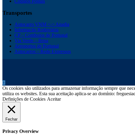
Códigos Postais
Transportes
Autocarro VNM <-> Anadia
Informação Rodoviária
CP – Comboios de Portugal
Via Verde – Brisa
Aeroportos de Portugal
Autocarros – Rede Expressos
Os cookies são utilizados para armazenar informação sempre que neces
utiliza os websites. Esta sua aceitação aplica-se ao domínio: fregues
Definições de Cookies
Aceitar
Fechar
Privacy Overview