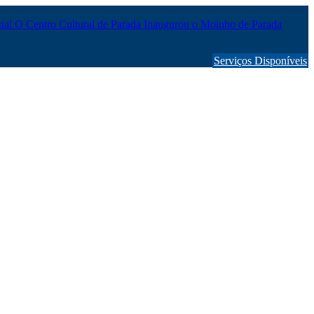
onal
O Centro Cultural de Parada Inaugurou o Moinho de Parada
Serviços Disponíveis