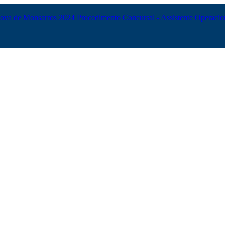
 Nova de Monsarros 2024
Procedimento Concursal - Assistente Operaci