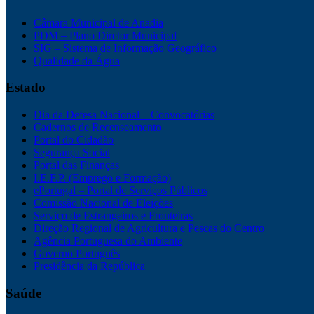
Câmara Municipal de Anadia
PDM – Plano Diretor Municipal
SIG – Sistema de Informação Geográfico
Qualidade da Água
Estado
Dia da Defesa Nacional – Convocatórias
Cadernos de Recenseamento
Portal do Cidadão
Segurança Social
Portal das Finanças
I.E.F.P. (Emprego e Formação)
ePortugal – Portal de Serviços Públicos
Comissão Nacional de Eleições
Serviço de Estrangeiros e Fronteiras
Direção Regional de Agricultura e Pescas do Centro
Agência Portuguesa do Ambiente
Governo Português
Presidência da República
Saúde