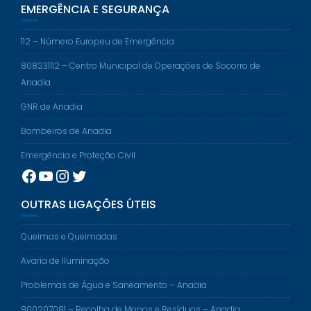
EMERGÊNCIA E SEGURANÇA
112 – Número Europeu de Emergência
808231112 – Centro Municipal de Operações de Socorro de
Anadia
GNR de Anadia
Bombeiros de Anadia
Emergência e Proteção Civil
Facebook
YouTube
Instagram
Twitter
OUTRAS LIGAÇÕES ÚTEIS
Queimas e Queimadas
Avaria de Iluminação
Problemas de Água e Saneamento – Anadia
800207081 – Recolha de Monos e Resíduos – Anadia