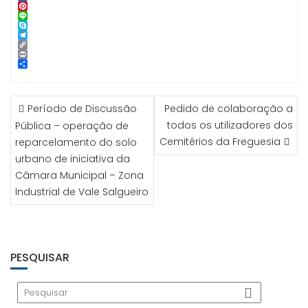
o
e
s
s
a
m
L
k
r
A
e
i
a
i
P
p
n
l
i
n
i
L
p
g
l
k
n
i
S
e
e
t
n
k
T
r
d
e
e
y
e
C
I
r
p
l
o
P
n
e
e
e
p
r
S
s
g
y
i
h
t
r
L
n
a
NAVEGAÇÃO
a
i
t
r
Período de Discussão
Pedido de colaboração a
m
n
e
DE
k
todos os utilizadores dos
Pública – operação de
ARTIGOS
Cemitérios da Freguesia
reparcelamento do solo
urbano de iniciativa da
Câmara Municipal – Zona
Industrial de Vale Salgueiro
PESQUISAR