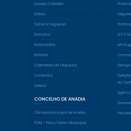
Espaço Cidadão
Portal 
Editais
Segura
Sobre a Freguesia
Portal 
Executivo
I.E.F.P
Assembleia
ePortug
Notícias
Comissã
Calendário da Freguesia
Serviço
Contactos
Direção
do Cent
Galeria
Agênci
CONCELHO DE ANADIA
Govern
Câmara Municipal de Anadia
Presidê
PDM – Plano Diretor Municipal