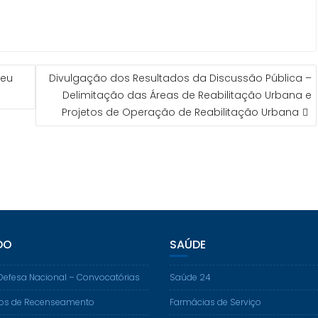
feu
Divulgação dos Resultados da Discussão Pública –
Delimitação das Áreas de Reabilitação Urbana e
Projetos de Operação de Reabilitação Urbana
DO
SAÚDE
Defesa Nacional – Convocatórias
Saúde 24
os de Recenseamento
Farmácias de Serviço