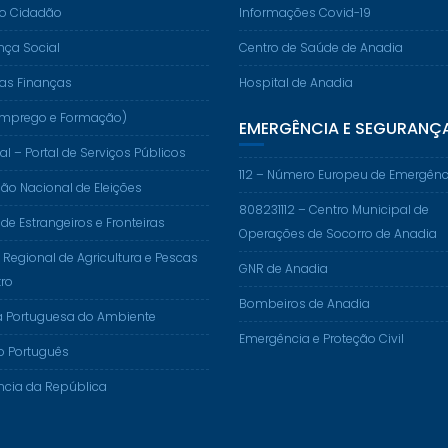
do Cidadão
Informações Covid-19
nça Social
Centro de Saúde de Anadia
das Finanças
Hospital de Anadia
. (Emprego e Formação)
EMERGÊNCIA E SEGURANÇ
al – Portal de Serviços Públicos
112 – Número Europeu de Emergênc
o Nacional de Eleições
808231112 – Centro Municipal de
 de Estrangeiros e Fronteiras
Operações de Socorro de Anadia
 Regional de Agricultura e Pescas
GNR de Anadia
ro
Bombeiros de Anadia
a Portuguesa do Ambiente
Emergência e Proteção Civil
o Português
ncia da República