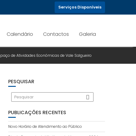
Serviços Disponíveis
– UNIDADE DE EXECUÇÃO DO ES
Calendário
Contactos
Galeria
paço de Atividades Económicas de Vale Salgueiro
PESQUISAR
PUBLICAÇÕES RECENTES
Novo Horário de Atendimento ao Público