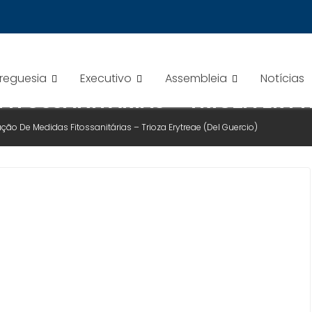
Freguesia
Executivo
Assembleia
Notícias
FITOSSANITÁRIAS – TRIOZA ERYT
ção De Medidas Fitossanitárias – Trioza Erytreae (Del Guercio)