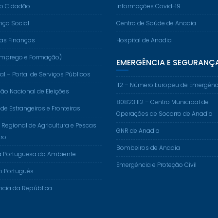
do Cidadão
Informações Covid-19
nça Social
Centro de Saúde de Anadia
das Finanças
Hospital de Anadia
. (Emprego e Formação)
EMERGÊNCIA E SEGURANÇ
al – Portal de Serviços Públicos
112 – Número Europeu de Emergênc
o Nacional de Eleições
808231112 – Centro Municipal de
 de Estrangeiros e Fronteiras
Operações de Socorro de Anadia
 Regional de Agricultura e Pescas
GNR de Anadia
ro
Bombeiros de Anadia
a Portuguesa do Ambiente
Emergência e Proteção Civil
o Português
ncia da República