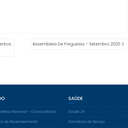
mentos
Assembleia De Freguesia – Setembro 2020
DO
SAÚDE
Defesa Nacional – Convocatórias
Saúde 24
os de Recenseamento
Farmácias de Serviço