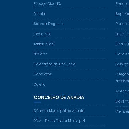
Espaço Cidadão
Portal 
Editais
Segura
Sobre a Freguesia
Portal 
Executivo
I.E.F.P
Assembleia
ePortug
Notícias
Comissã
Calendário da Freguesia
Serviço
Contactos
Direção
do Cent
Galeria
Agênci
CONCELHO DE ANADIA
Govern
Câmara Municipal de Anadia
Presidê
PDM – Plano Diretor Municipal