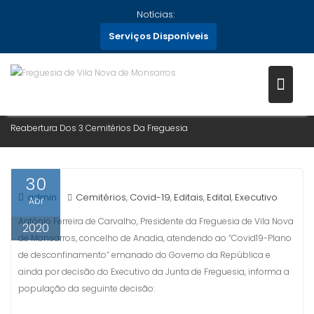
Skip
Notícias:
to
Serviços Disponíveis
content
REABERTURA DOS 3 CEMITÉRIO
DA FREGUESIA
Home
Cemitérios
2020
Abril
30
Reabertura Dos 3 Cemitérios Da Freguesia
30
admin
Cemitérios
Covid-19
Editais
Edital
Executivo
,
,
,
,
Abr
António Ferreira de Carvalho, Presidente da Freguesia de Vila Nova
2020
de Monsarros, concelho de Anadia, atendendo ao “Covid19-Plano
de desconfinamento” emanado do Governo da República e
ainda por decisão do Executivo da Junta de Freguesia, informa a
população da seguinte decisão: