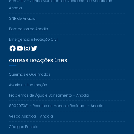
808231112 – Centro Municipal de Operações de Socorro de
Anadia
GNR de Anadia
Bombeiros de Anadia
Emergência e Proteção Civil
Facebook
YouTube
Instagram
Twitter
OUTRAS LIGAÇÕES ÚTEIS
Queimas e Queimadas
Avaria de Iluminação
Problemas de Água e Saneamento – Anadia
800207081 – Recolha de Monos e Resíduos – Anadia
Vespa Asiática – Anadia
Códigos Postais