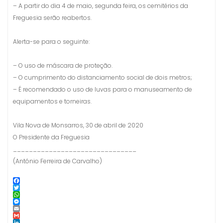
– A partir do dia 4 de maio, segunda feira, os cemitérios da
Freguesia serão reabertos.
Alerta-se para o seguinte:
– O uso de máscara de proteção.
– O cumprimento do distanciamento social de dois metros;
– É recomendado o uso de luvas para o manuseamento de
equipamentos e torneiras.
Vila Nova de Monsarros, 30 de abril de 2020
O Presidente da Freguesia
_______________________________
(António Ferreira de Carvalho)
F
a
T
c
w
W
e
i
h
M
b
t
a
e
E
o
t
t
s
m
G