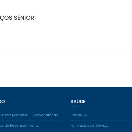
AÇOS SÉNIOR
DO
SAÚDE
Defesa Nacional – Convocatórias
Saúde 24
os de Recenseamento
Farmácias de Serviço