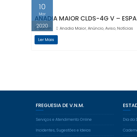
10
Mar
ANADIA MAIOR CLDS-4G V – ESP
2020
admin
Anadia Maior
Anúncio
Aviso
Notícias
,
,
,
Ler Mais
FREGUESIA DE V.N.M.
ESTA
Serviços e Atendimento Online
Dia da 
Incidentes, Sugestões e Ideias
Cadern