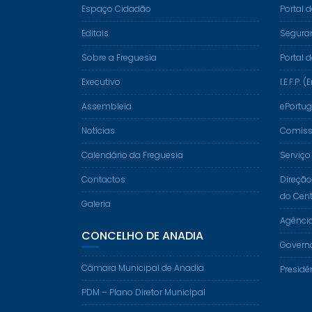
Espaço Cidadão
Portal 
Editais
Segura
Sobre a Freguesia
Portal 
Executivo
I.E.F.P
Assembleia
ePortug
Notícias
Comissã
Calendário da Freguesia
Serviço
Contactos
Direção
do Cent
Galeria
Agênci
CONCELHO DE ANADIA
Govern
Câmara Municipal de Anadia
Presidê
PDM – Plano Diretor Municipal