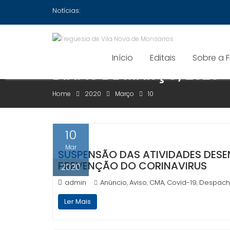
Skip
Notícias:
to
content
Início
Editais
Sobre a 
DIA:
10 DE MARÇO, 2020
Home
2020
Março
10
10
Mar
SUSPENSÃO DAS ATIVIDADES DESE
PREVENÇÃO DO CORINAVIRUS
2020
admin
Anúncio
Aviso
CMA
Covid-19
Despac
,
,
,
,
Ler Mais