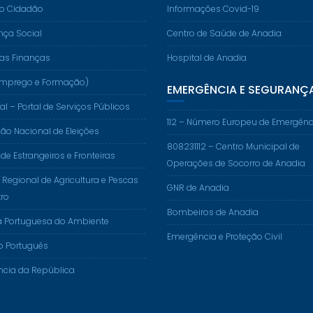
do Cidadão
Informações Covid-19
nça Social
Centro de Saúde de Anadia
das Finanças
Hospital de Anadia
. (Emprego e Formação)
EMERGÊNCIA E SEGURANÇ
al – Portal de Serviços Públicos
112 – Número Europeu de Emergênc
o Nacional de Eleições
808231112 – Centro Municipal de
 de Estrangeiros e Fronteiras
Operações de Socorro de Anadia
 Regional de Agricultura e Pescas
GNR de Anadia
ro
Bombeiros de Anadia
a Portuguesa do Ambiente
Emergência e Proteção Civil
o Português
ncia da República