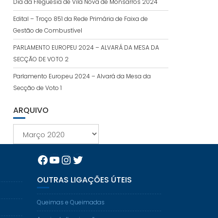
Dia da Freguesia de Vila Nova de Monsarros 2024
Edital – Troço 851 da Rede Primária de Faixa de
Gestão de Combustível
PARLAMENTO EUROPEU 2024 – ALVARÁ DA MESA DA
SECÇÃO DE VOTO 2
Parlamento Europeu 2024 – Alvará da Mesa da
Secção de Voto 1
ARQUIVO
Arquivo
Facebook
YouTube
Instagram
Twitter
OUTRAS LIGAÇÕES ÚTEIS
Queimas e Queimadas