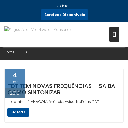
Skip
Notícias:
to
Serviços Disponíveis
content
CATEGORIA:
TDT
Home
TDT
4
Dez
TDT TEM NOVAS FREQUÊNCIAS – SAIBA
COMO SINTONIZAR
2019
admin
ANACOM
Anúncio
Aviso
Notícias
TDT
,
,
,
,
Ler Mais