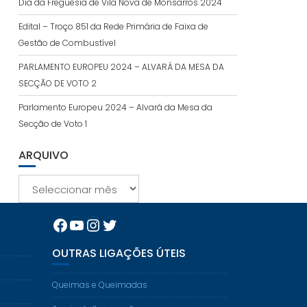
Dia da Freguesia de Vila Nova de Monsarros 2024
Edital – Troço 851 da Rede Primária de Faixa de
Gestão de Combustível
PARLAMENTO EUROPEU 2024 – ALVARÁ DA MESA DA
SECÇÃO DE VOTO 2
Parlamento Europeu 2024 – Alvará da Mesa da
Secção de Voto 1
ARQUIVO
Arquivo
Facebook
YouTube
Instagram
Twitter
OUTRAS LIGAÇÕES ÚTEIS
Queimas e Queimadas