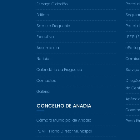
Espaço Cidadão
Portal 
Editais
Segura
Sobre a Freguesia
Portal 
Executivo
I.E.F.P
Assembleia
ePortug
Notícias
Comissã
Calendário da Freguesia
Serviço
Contactos
Direção
do Cent
Galeria
Agênci
CONCELHO DE ANADIA
Govern
Câmara Municipal de Anadia
Presidê
PDM – Plano Diretor Municipal