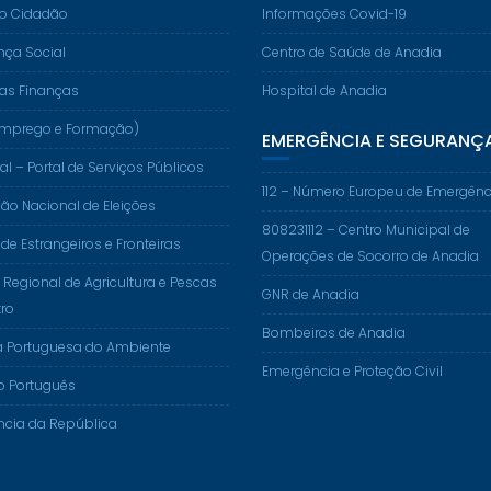
do Cidadão
Informações Covid-19
nça Social
Centro de Saúde de Anadia
das Finanças
Hospital de Anadia
. (Emprego e Formação)
EMERGÊNCIA E SEGURANÇ
al – Portal de Serviços Públicos
112 – Número Europeu de Emergênc
o Nacional de Eleições
808231112 – Centro Municipal de
 de Estrangeiros e Fronteiras
Operações de Socorro de Anadia
 Regional de Agricultura e Pescas
GNR de Anadia
ro
Bombeiros de Anadia
a Portuguesa do Ambiente
Emergência e Proteção Civil
o Português
ncia da República