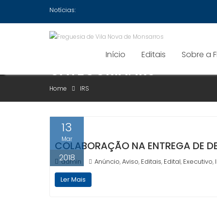
Skip
Notícias:
to
content
Início
Editais
Sobre a 
CATEGORIA:
IRS
Home
IRS
13
Mar
COLABORAÇÃO NA ENTREGA DE DE
2018
admin
Anúncio
Aviso
Editais
Edital
Executivo
,
,
,
,
,
Ler Mais