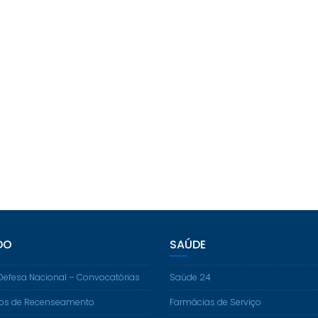
DO
SAÚDE
Defesa Nacional – Convocatórias
Saúde 24
os de Recenseamento
Farmácias de Serviço