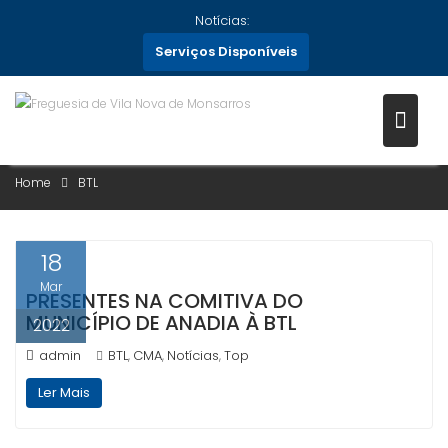
Skip
Notícias:
to
Serviços Disponíveis
content
CATEGORIA:
BTL
Home
BTL
18
Mar
PRESENTES NA COMITIVA DO
MUNICÍPIO DE ANADIA À BTL
2022
admin
BTL
CMA
Notícias
Top
,
,
,
Ler Mais