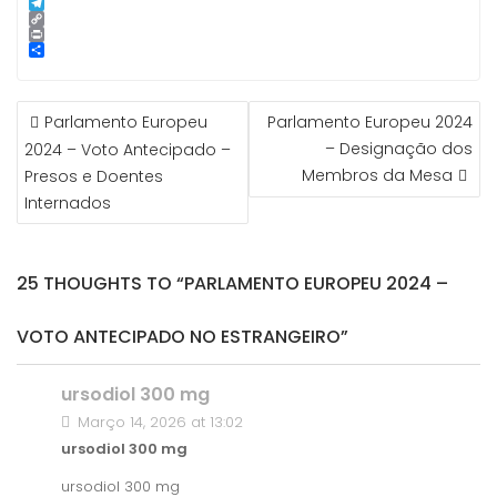
p
g
l
k
n
i
S
e
e
t
n
k
T
r
d
e
e
y
e
C
I
r
p
l
o
P
n
e
e
e
p
r
S
s
g
y
i
h
t
r
L
n
a
NAVEGAÇÃO
a
i
t
r
Parlamento Europeu
Parlamento Europeu 2024
m
n
e
DE
k
– Designação dos
2024 – Voto Antecipado –
ARTIGOS
Membros da Mesa
Presos e Doentes
Internados
25 THOUGHTS TO “PARLAMENTO EUROPEU 2024 –
VOTO ANTECIPADO NO ESTRANGEIRO”
ursodiol 300 mg
Março 14, 2026 at 13:02
ursodiol 300 mg
ursodiol 300 mg