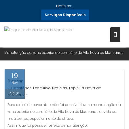
Skip
Notícias:
to
Serviços Disponíveis
MANUTENÇÃO DA ZONA
content
EXTERIOR DO CEMITÉRIO DE VIL
NOVA DE MONSARROS
Home
Notícias
2021
Novembro
19
Manutenção da zona exterior do cemitério de Vila Nova de Monsarros
19
admin
Nov
Cemitérios
Executivo
Notícias
Top
Vila Nova de
,
,
,
,
2021
Monsarros
Para o dia 1 de novembro não foi possível fazer a manutenção da
zona exterior do cemitério de Vila Nova de Monsarros devido ao
mau tempo, especialmente da chuva.
Assim que foi possível foi feita a manutenção.