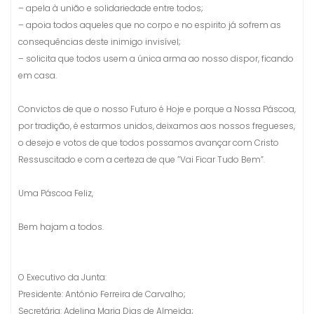
– apela à união e solidariedade entre todos;
– apoia todos aqueles que no corpo e no espirito já sofrem as
consequências deste inimigo invisível;
– solicita que todos usem a única arma ao nosso dispor, ficando
em casa.
Convictos de que o nosso Futuro é Hoje e porque a Nossa Páscoa,
por tradição, é estarmos unidos, deixamos aos nossos fregueses,
o desejo e votos de que todos possamos avançar com Cristo
Ressuscitado e com a certeza de que ”Vai Ficar Tudo Bem”.
Uma Páscoa Feliz,
Bem hajam a todos.
O Executivo da Junta:
Presidente: António Ferreira de Carvalho;
Secretária: Adelina Maria Dias de Almeida;