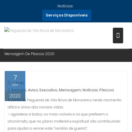
Skip
Notícias:
to
Serviços Disponíveis
content
MENSAGEM DE PÁSCOA 2020
Home
Notícias
2020
Abril
7
Mensagem De Páscoa 2020
7
admin
Abr
Anúncio
Aviso
Executivo
Mensagem
Notícias
Páscoa
,
,
,
,
,
2020
A Junta de Freguesia de Vila Nova de Monsarros neste momento
difícil e único das nossas vidas:
– agradece a todos, os mais visíveis e os que preferem o
anonimato, que no plano material e espiritual vão contribuindo
para ajudar a vencer este “cenário de guerra”;