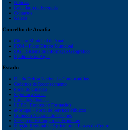
Notícias
Calendário da Freguesia
Contactos
Galeria
Concelho de Anadia
Câmara Municipal de Anadia
PDM – Plano Diretor Municipal
SIG – Sistema de Informação Geográfico
Qualidade da Água
Estado
Dia da Defesa Nacional – Convocatórias
Cadernos de Recenseamento
Portal do Cidadão
Segurança Social
Portal das Finanças
I.E.F.P. (Emprego e Formação)
ePortugal – Portal de Serviços Públicos
Comissão Nacional de Eleições
Serviço de Estrangeiros e Fronteiras
Direção Regional de Agricultura e Pescas do Centro