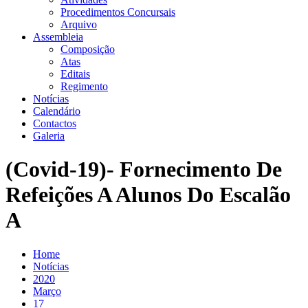
Procedimentos Concursais
Arquivo
Assembleia
Composição
Atas
Editais
Regimento
Notícias
Calendário
Contactos
Galeria
(Covid-19)- Fornecimento De
Refeições A Alunos Do Escalão
A
Home
Notícias
2020
Março
17