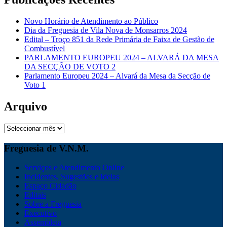
Novo Horário de Atendimento ao Público
Dia da Freguesia de Vila Nova de Monsarros 2024
Edital – Troço 851 da Rede Primária de Faixa de Gestão de
Combustível
PARLAMENTO EUROPEU 2024 – ALVARÁ DA MESA
DA SECÇÃO DE VOTO 2
Parlamento Europeu 2024 – Alvará da Mesa da Secção de
Voto 1
Arquivo
Arquivo
Freguesia de V.N.M.
Serviços e Atendimento Online
Incidentes, Sugestões e Ideias
Espaço Cidadão
Editais
Sobre a Freguesia
Executivo
Assembleia