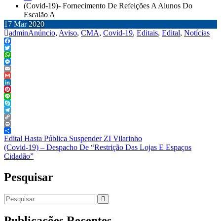
(Covid-19)- Fornecimento De Refeições A Alunos Do
Escalão A
17
Mar
2020
admin
Anúncio
,
Aviso
,
CMA
,
Covid-19
,
Editais
,
Edital
,
Notícias
Facebook
Twitter
WhatsApp
Messenger
Email
Gmail
LinkedIn
Pinterest
Line
Skype
Telegram
Copy
Link
Print
Share
Navegação
Edital Hasta Pública Suspender ZI Vilarinho
(Covid-19) – Despacho De “Restrição Das Lojas E Espaços
de
Cidadão”
artigos
Pesquisar
Publicações Recentes