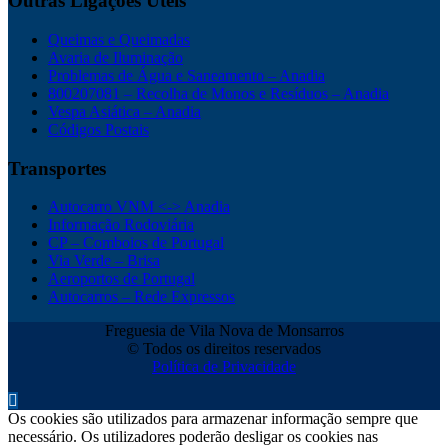
Outras Ligações Úteis
Queimas e Queimadas
Avaria de Iluminação
Problemas de Água e Saneamento – Anadia
800207081 – Recolha de Monos e Resíduos – Anadia
Vespa Asiática – Anadia
Códigos Postais
Transportes
Autocarro VNM <-> Anadia
Informação Rodoviária
CP – Comboios de Portugal
Via Verde – Brisa
Aeroportos de Portugal
Autocarros – Rede Expressos
Freguesia de Vila Nova de Monsarros
© Todos os direitos reservados
Política de Privacidade
Os cookies são utilizados para armazenar informação sempre que
necessário. Os utilizadores poderão desligar os cookies nas