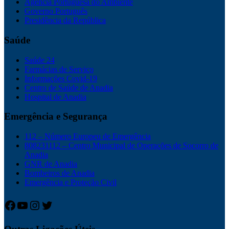
Agência Portuguesa do Ambiente
Governo Português
Presidência da República
Saúde
Saúde 24
Farmácias de Serviço
Informações Covid-19
Centro de Saúde de Anadia
Hospital de Anadia
Emergência e Segurança
112 – Número Europeu de Emergência
808231112 – Centro Municipal de Operações de Socorro de
Anadia
GNR de Anadia
Bombeiros de Anadia
Emergência e Proteção Civil
Facebook
YouTube
Instagram
Twitter