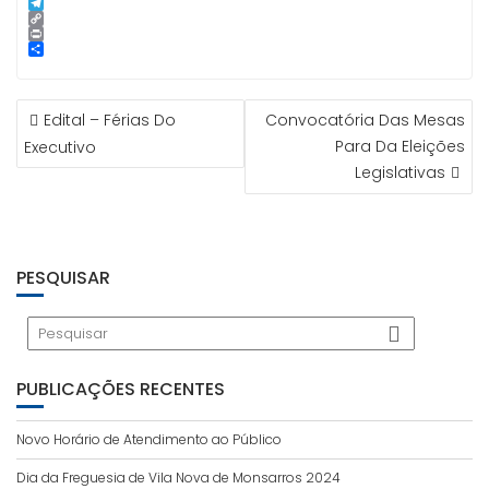
p
g
l
k
n
i
S
e
e
t
n
k
T
r
d
e
e
y
e
C
I
r
p
l
o
P
n
e
e
e
p
r
S
s
g
y
i
h
t
r
L
n
a
NAVEGAÇÃO
a
i
t
r
Edital – Férias Do
Convocatória Das Mesas
m
n
e
DE
k
Para Da Eleições
Executivo
ARTIGOS
Legislativas
PESQUISAR
PUBLICAÇÕES RECENTES
Novo Horário de Atendimento ao Público
Dia da Freguesia de Vila Nova de Monsarros 2024