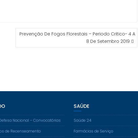
Prevenção De Fogos Florestais – Periodo Critico- 4 A
8 De Setembro 2019
DO
SAÚDE
Defesa Nacional – Convocatórias
Saúde 24
os de Recenseamento
Farmácias de Serviço