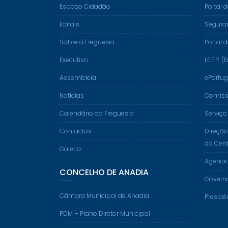
Espaço Cidadão
Portal 
Editais
Segura
Sobre a Freguesia
Portal 
Executivo
I.E.F.P
Assembleia
ePortug
Notícias
Comissã
Calendário da Freguesia
Serviço
Contactos
Direção
do Cent
Galeria
Agênci
CONCELHO DE ANADIA
Govern
Câmara Municipal de Anadia
Presidê
PDM – Plano Diretor Municipal