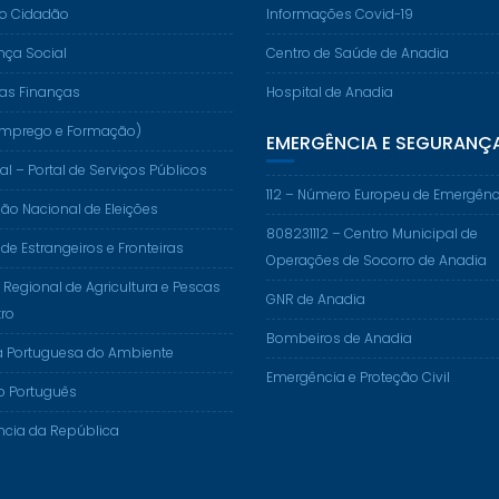
do Cidadão
Informações Covid-19
nça Social
Centro de Saúde de Anadia
das Finanças
Hospital de Anadia
. (Emprego e Formação)
EMERGÊNCIA E SEGURANÇ
al – Portal de Serviços Públicos
112 – Número Europeu de Emergênc
o Nacional de Eleições
808231112 – Centro Municipal de
 de Estrangeiros e Fronteiras
Operações de Socorro de Anadia
 Regional de Agricultura e Pescas
GNR de Anadia
ro
Bombeiros de Anadia
a Portuguesa do Ambiente
Emergência e Proteção Civil
o Português
ncia da República