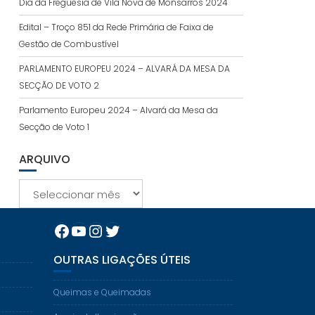
Dia da Freguesia de Vila Nova de Monsarros 2024
Edital – Troço 851 da Rede Primária de Faixa de
Gestão de Combustível
PARLAMENTO EUROPEU 2024 – ALVARÁ DA MESA DA
SECÇÃO DE VOTO 2
Parlamento Europeu 2024 – Alvará da Mesa da
Secção de Voto 1
ARQUIVO
Arquivo
Facebook
YouTube
Instagram
Twitter
OUTRAS LIGAÇÕES ÚTEIS
Queimas e Queimadas