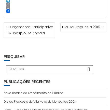
p
g
l
k
n
i
S
e
e
t
n
k
T
r
d
e
e
y
e
C
I
r
p
l
o
P
n
e
e
e
p
r
S
s
g
y
i
h
t
r
L
n
a
NAVEGAÇÃO
a
i
t
r
Orçamento Participativo
Dia Da Freguesia 2019
m
n
e
DE
k
– Município De Anadia
ARTIGOS
PESQUISAR
PUBLICAÇÕES RECENTES
Novo Horário de Atendimento ao Público
Dia da Freguesia de Vila Nova de Monsarros 2024