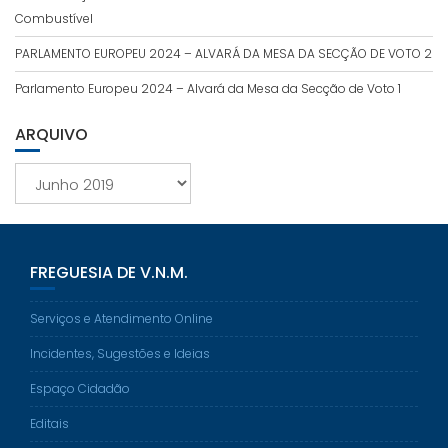
Combustível
PARLAMENTO EUROPEU 2024 – ALVARÁ DA MESA DA SECÇÃO DE VOTO 2
Parlamento Europeu 2024 – Alvará da Mesa da Secção de Voto 1
ARQUIVO
Arquivo
FREGUESIA DE V.N.M.
Serviços e Atendimento Online
Incidentes, Sugestões e Ideias
Espaço Cidadão
Editais