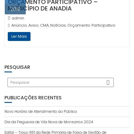
ORÇAMENTO PARTICIPATIVO –
MUNICÍPIO DE ANADIA
2019
admin
Anúncio
Aviso
CMA
Notícias
Orçamento Participativo
,
,
,
,
Ler Mais
PESQUISAR
PUBLICAÇÕES RECENTES
Novo Horário de Atendimento ao Público
Dia da Freguesia de Vila Nova de Monsarros 2024
Edital – Troço 851 da Rede Primária de Faixa de Gestão de