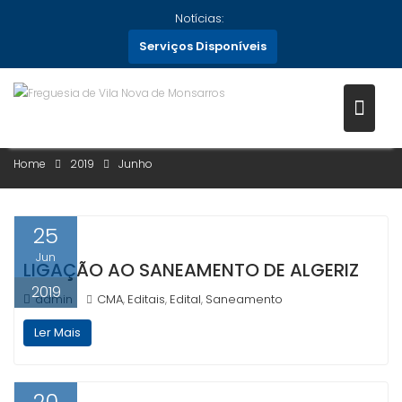
Skip
Notícias:
to
Serviços Disponíveis
content
MÊS:
JUNHO 2019
Home
2019
Junho
25
Jun
LIGAÇÃO AO SANEAMENTO DE ALGERIZ
2019
admin
CMA
Editais
Edital
Saneamento
,
,
,
Ler Mais
20