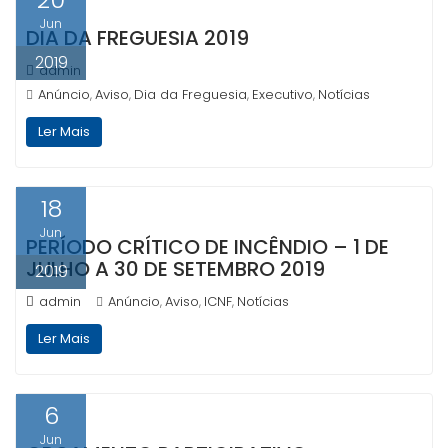
Jun
DIA DA FREGUESIA 2019
2019
admin
Anúncio
Aviso
Dia da Freguesia
Executivo
Notícias
,
,
,
,
Ler Mais
18
Jun
PERÍODO CRÍTICO DE INCÊNDIO – 1 DE
JULHO A 30 DE SETEMBRO 2019
2019
admin
Anúncio
Aviso
ICNF
Notícias
,
,
,
Ler Mais
6
Jun