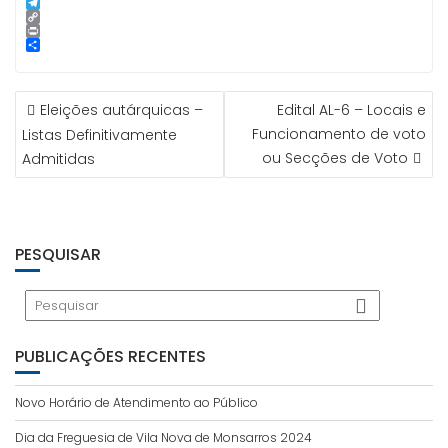
p
g
l
k
n
i
S
e
e
t
n
k
T
r
d
e
e
y
e
C
I
r
p
l
o
P
n
e
e
e
p
r
S
s
g
y
i
h
t
r
L
n
a
NAVEGAÇÃO
a
i
t
r
Eleições autárquicas –
Edital AL-6 – Locais e
m
n
e
DE
k
Funcionamento de voto
Listas Definitivamente
ARTIGOS
ou Secções de Voto
Admitidas
PESQUISAR
PUBLICAÇÕES RECENTES
Novo Horário de Atendimento ao Público
Dia da Freguesia de Vila Nova de Monsarros 2024