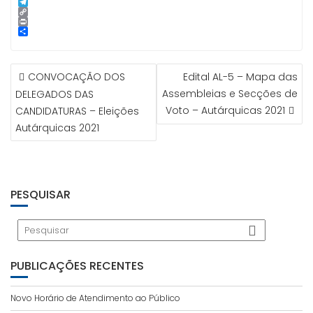
p
g
l
k
n
i
S
e
e
t
n
k
T
r
d
e
e
y
e
C
I
r
p
l
o
P
n
e
e
e
p
r
S
s
g
y
i
h
t
r
L
n
a
NAVEGAÇÃO
a
i
t
r
CONVOCAÇÃO DOS
Edital AL-5 – Mapa das
m
n
e
DE
k
Assembleias e Secções de
DELEGADOS DAS
ARTIGOS
Voto – Autárquicas 2021
CANDIDATURAS – Eleições
Autárquicas 2021
PESQUISAR
PUBLICAÇÕES RECENTES
Novo Horário de Atendimento ao Público