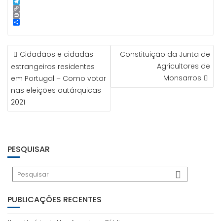
p
g
l
k
n
i
S
e
e
t
n
k
T
r
d
e
e
y
e
C
I
r
p
l
o
P
n
e
e
e
p
r
S
s
g
y
i
h
t
r
L
n
a
NAVEGAÇÃO
a
i
t
r
Cidadãos e cidadãs
Constituição da Junta de
m
n
e
DE
k
Agricultores de
estrangeiros residentes
ARTIGOS
Monsarros
em Portugal – Como votar
nas eleições autárquicas
2021
PESQUISAR
PUBLICAÇÕES RECENTES