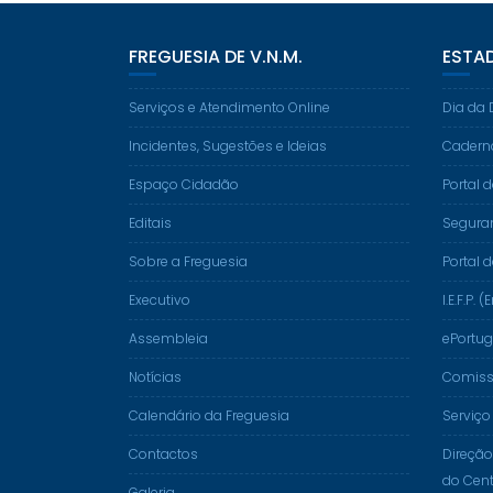
FREGUESIA DE V.N.M.
ESTA
Serviços e Atendimento Online
Dia da 
Incidentes, Sugestões e Ideias
Cadern
Espaço Cidadão
Portal 
Editais
Segura
Sobre a Freguesia
Portal 
Executivo
I.E.F.P
Assembleia
ePortug
Notícias
Comissã
Calendário da Freguesia
Serviço
Contactos
Direção
do Cent
Galeria