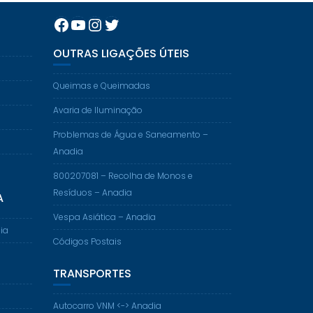
Facebook
YouTube
Instagram
Twitter
OUTRAS LIGAÇÕES ÚTEIS
Queimas e Queimadas
Avaria de Iluminação
Problemas de Água e Saneamento –
Anadia
800207081 – Recolha de Monos e
Resíduos – Anadia
A
Vespa Asiática – Anadia
ia
Códigos Postais
TRANSPORTES
Autocarro VNM <-> Anadia