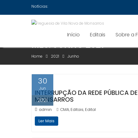
Skip
Notícias:
to
content
Início
Editais
Sobre a 
MÊS:
JUNHO 2021
Home
2021
Junho
30
Jun
INTERRUPÇÃO DA REDE PÚBLICA DE
MONSARROS
2021
admin
CMA
Editais
Edital
,
,
Ler Mais