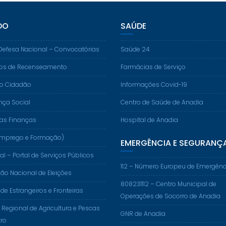
DO
SAÚDE
Defesa Nacional – Convocatórias
Saúde 24
os de Recenseamento
Farmácias de Serviço
do Cidadão
Informações Covid-19
nça Social
Centro de Saúde de Anadia
das Finanças
Hospital de Anadia
. (Emprego e Formação)
EMERGÊNCIA E SEGURANÇ
al – Portal de Serviços Públicos
112 – Número Europeu de Emergênc
o Nacional de Eleições
808231112 – Centro Municipal de
 de Estrangeiros e Fronteiras
Operações de Socorro de Anadia
 Regional de Agricultura e Pescas
GNR de Anadia
ro