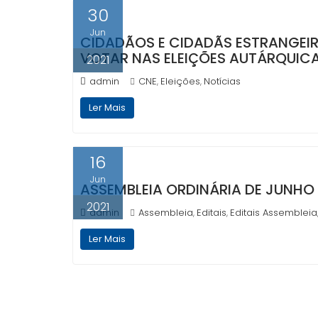
30
Jun
CIDADÃOS E CIDADÃS ESTRANGEI
VOTAR NAS ELEIÇÕES AUTÁRQUICA
2021
admin
CNE
Eleições
Notícias
,
,
Ler Mais
16
Jun
ASSEMBLEIA ORDINÁRIA DE JUNHO 
2021
admin
Assembleia
Editais
Editais Assembleia
,
,
Ler Mais