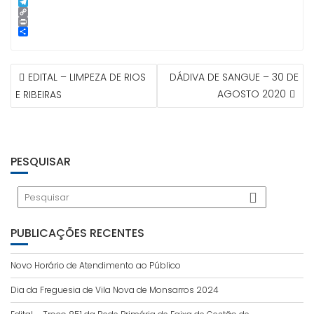
p
g
l
k
n
i
S
e
e
t
n
k
T
r
d
e
e
y
e
C
I
r
p
l
o
P
n
e
e
e
p
r
S
s
g
y
i
h
t
r
L
n
a
NAVEGAÇÃO
a
i
t
r
EDITAL – LIMPEZA DE RIOS
DÁDIVA DE SANGUE – 30 DE
m
n
e
DE
k
AGOSTO 2020
E RIBEIRAS
ARTIGOS
PESQUISAR
PUBLICAÇÕES RECENTES
Novo Horário de Atendimento ao Público
Dia da Freguesia de Vila Nova de Monsarros 2024