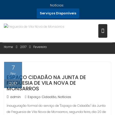
Skip
Notícias:
to
Serviços Disponíveis
content
MÊS:
FEVEREIRO 2017
Home
2017
Fevereiro
7
Fev
ESPAÇO CIDADÃO NA JUNTA DE
FREGUESIA DE VILA NOVA DE
2017
MONSARROS
admin
Espaço Cidadão
Notícias
,
Inauguração formal do serviço de "Espaço de Cidadão" da Junta
de Freguesia de Vila Nova de Monsarros, segunda feira, dia 20 de