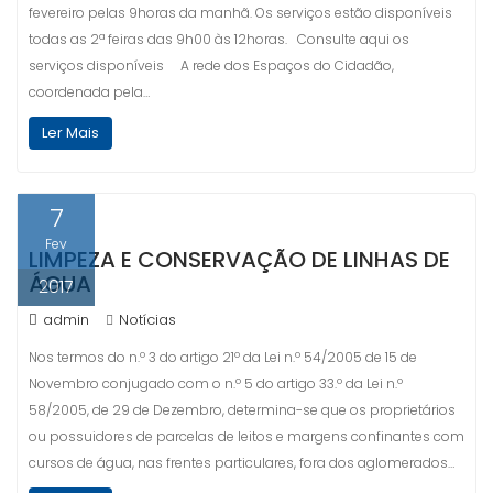
fevereiro pelas 9horas da manhã. Os serviços estão disponíveis
todas as 2ª feiras das 9h00 às 12horas. Consulte aqui os
serviços disponíveis A rede dos Espaços do Cidadão,
coordenada pela…
Ler Mais
7
Fev
LIMPEZA E CONSERVAÇÃO DE LINHAS DE
ÁGUA
2017
admin
Notícias
Nos termos do n.º 3 do artigo 21º da Lei n.º 54/2005 de 15 de
Novembro conjugado com o n.º 5 do artigo 33.º da Lei n.º
58/2005, de 29 de Dezembro, determina-se que os proprietários
ou possuidores de parcelas de leitos e margens confinantes com
cursos de água, nas frentes particulares, fora dos aglomerados…