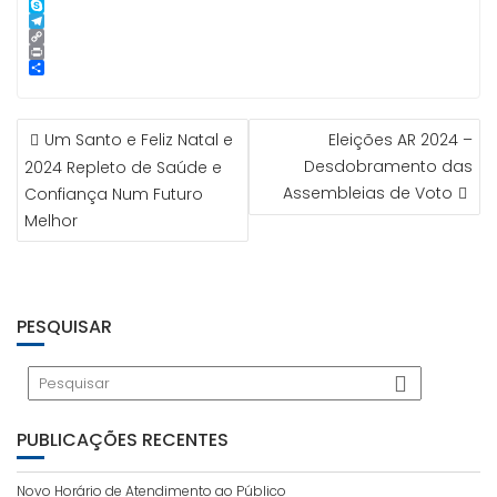
p
n
l
i
n
i
L
p
g
l
k
n
i
S
e
e
t
n
k
T
r
d
e
e
y
e
C
I
r
p
l
o
P
n
e
e
e
p
r
S
s
g
y
i
h
t
r
L
n
a
NAVEGAÇÃO
a
i
t
r
Um Santo e Feliz Natal e
Eleições AR 2024 –
m
n
e
DE
k
Desdobramento das
2024 Repleto de Saúde e
ARTIGOS
Assembleias de Voto
Confiança Num Futuro
Melhor
PESQUISAR
PUBLICAÇÕES RECENTES
Novo Horário de Atendimento ao Público