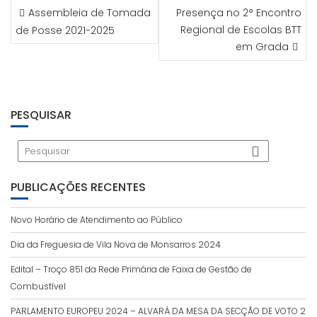
NAVEGAÇÃO
a
i
t
r
Assembleia de Tomada
Presença no 2° Encontro
m
n
e
DE
k
Regional de Escolas BTT
de Posse 2021-2025
ARTIGOS
em Grada
PESQUISAR
PUBLICAÇÕES RECENTES
Novo Horário de Atendimento ao Público
Dia da Freguesia de Vila Nova de Monsarros 2024
Edital – Troço 851 da Rede Primária de Faixa de Gestão de
Combustível
PARLAMENTO EUROPEU 2024 – ALVARÁ DA MESA DA SECÇÃO DE VOTO 2