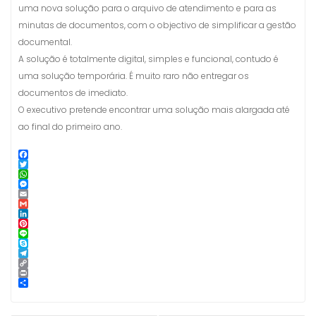
uma nova solução para o arquivo de atendimento e para as
minutas de documentos, com o objectivo de simplificar a gestão
documental.
A solução é totalmente digital, simples e funcional, contudo é
uma solução temporária. É muito raro não entregar os
documentos de imediato.
O executivo pretende encontrar uma solução mais alargada até
ao final do primeiro ano.
F
a
T
c
w
W
e
i
h
M
b
t
a
e
E
o
t
t
s
m
G
o
e
s
s
a
m
L
k
r
A
e
i
a
i
P
p
n
l
i
n
i
L
p
g
l
k
n
i
S
e
e
t
n
k
T
r
d
e
e
y
e
C
I
r
p
l
o
P
n
e
e
e
p
r
S
s
g
y
i
h
t
r
L
n
a