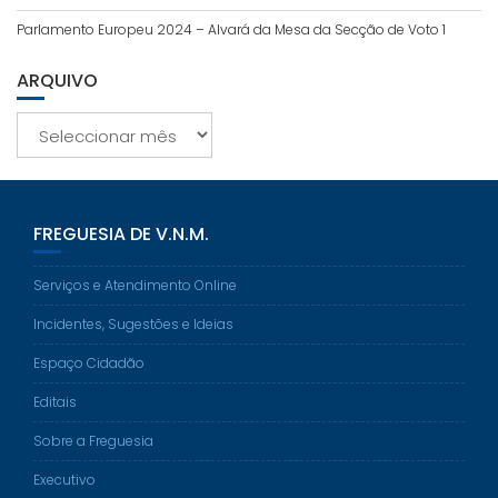
Parlamento Europeu 2024 – Alvará da Mesa da Secção de Voto 1
ARQUIVO
Arquivo
FREGUESIA DE V.N.M.
Serviços e Atendimento Online
Incidentes, Sugestões e Ideias
Espaço Cidadão
Editais
Sobre a Freguesia
Executivo