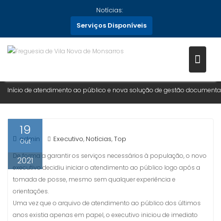
Skip
Notícias:
to
Serviços Disponíveis
INÍCIO DE ATENDIMENTO AO
content
PÚBLICO E NOVA SOLUÇÃO DE
GESTÃO DOCUMENTAL
Home
Notícias
2021
Outubro
19
Início de atendimento ao público e nova solução de gestão documenta
19
admin
Executivo
Notícias
Top
,
,
Out
De forma a garantir os serviços necessários à população, o novo
2021
executivo decidiu iniciar o atendimento ao público logo após a
tomada de posse, mesmo sem qualquer experiência e
orientações.
Uma vez que o arquivo de atendimento ao público dos últimos
anos existia apenas em papel, o executivo iniciou de imediato