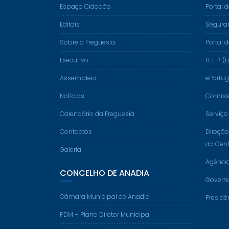
Espaço Cidadão
Portal 
Editais
Segura
Sobre a Freguesia
Portal 
Executivo
I.E.F.P
Assembleia
ePortug
Notícias
Comissã
Calendário da Freguesia
Serviço
Contactos
Direção
do Cent
Galeria
Agênci
CONCELHO DE ANADIA
Govern
Câmara Municipal de Anadia
Presidê
PDM – Plano Diretor Municipal