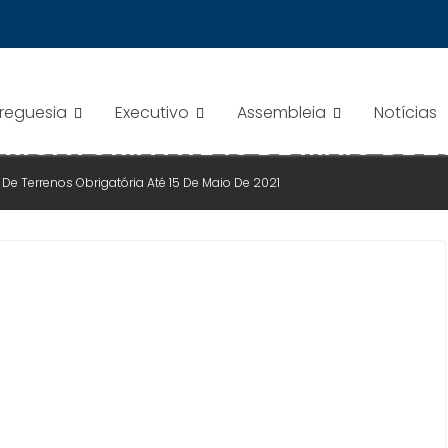
Freguesia
Executivo
Assembleia
Notícias
RIGATÓRIA ATÉ 15 DE MAIO DE 2
De Terrenos Obrigatória Até 15 De Maio De 2021