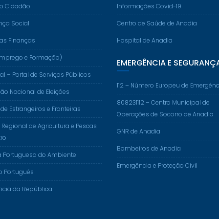
do Cidadão
Informações Covid-19
nça Social
Centro de Saúde de Anadia
das Finanças
Hospital de Anadia
. (Emprego e Formação)
EMERGÊNCIA E SEGURANÇ
al – Portal de Serviços Públicos
112 – Número Europeu de Emergênc
o Nacional de Eleições
808231112 – Centro Municipal de
 de Estrangeiros e Fronteiras
Operações de Socorro de Anadia
 Regional de Agricultura e Pescas
GNR de Anadia
ro
Bombeiros de Anadia
a Portuguesa do Ambiente
Emergência e Proteção Civil
o Português
ncia da República