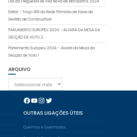
Dia da Freguesia de Vila Nova de Monsarros 2024
Edital – Troço 851 da Rede Primária de Faixa de
Gestão de Combustível
PARLAMENTO EUROPEU 2024 – ALVARÁ DA MESA DA
SECÇÃO DE VOTO 2
Parlamento Europeu 2024 – Alvará da Mesa da
Secção de Voto 1
ARQUIVO
Arquivo
Facebook
YouTube
Instagram
Twitter
OUTRAS LIGAÇÕES ÚTEIS
Queimas e Queimadas