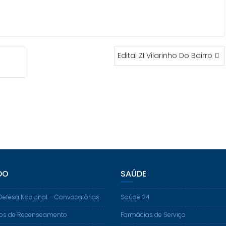
Edital ZI Vilarinho Do Bairro
DO
SAÚDE
Defesa Nacional – Convocatórias
Saúde 24
os de Recenseamento
Farmácias de Serviço