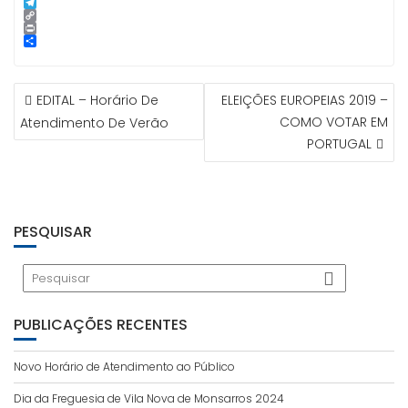
p
g
l
k
n
i
S
e
e
t
n
k
T
r
d
e
e
y
e
C
I
r
p
l
o
P
n
e
e
e
p
r
S
s
g
y
i
h
t
r
L
n
a
NAVEGAÇÃO
a
i
t
r
EDITAL – Horário De
ELEIÇÕES EUROPEIAS 2019 –
m
n
e
DE
k
COMO VOTAR EM
Atendimento De Verão
ARTIGOS
PORTUGAL
PESQUISAR
PUBLICAÇÕES RECENTES
Novo Horário de Atendimento ao Público
Dia da Freguesia de Vila Nova de Monsarros 2024