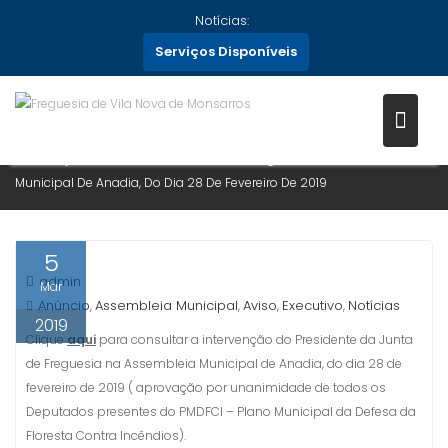
DA JUNTA DE FREGUESIA NA
Skip
Notícias:
ASSEMBLEIA MUNICIPAL DE
to
Serviços Disponíveis
ANADIA, DO DIA 28 DE
content
FEVEREIRO DE 2019
Home
Notícias
2019
Março
5
Intervenção Do Presidente Da Junta De Freguesia Na Assembleia
Municipal De Anadia, Do Dia 28 De Fevereiro De 2019
5
admin
Mar
Anúncio
Assembleia Municipal
Aviso
Executivo
Notícias
,
,
,
,
2019
Clique
aqui
para consultar a intervenção do Presidente da Junta
de Freguesia na Assembleia Municipal de Anadia, do dia 28 de
fevereiro de 2019 ( aprovação por unanimidade de todos os
Deputados presentes do PMDFCI – Plano Municipal da Defesa da
Floresta Contra Incêndios).