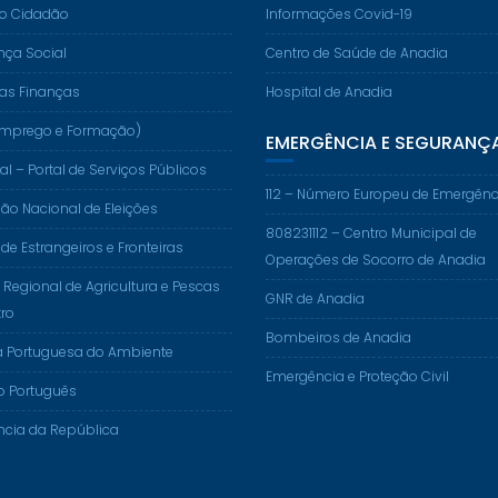
do Cidadão
Informações Covid-19
nça Social
Centro de Saúde de Anadia
das Finanças
Hospital de Anadia
. (Emprego e Formação)
EMERGÊNCIA E SEGURANÇ
al – Portal de Serviços Públicos
112 – Número Europeu de Emergênc
o Nacional de Eleições
808231112 – Centro Municipal de
 de Estrangeiros e Fronteiras
Operações de Socorro de Anadia
 Regional de Agricultura e Pescas
GNR de Anadia
ro
Bombeiros de Anadia
a Portuguesa do Ambiente
Emergência e Proteção Civil
o Português
ncia da República