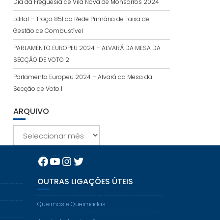
Dia da Freguesia de Vila Nova de Monsarros 2024
Edital – Troço 851 da Rede Primária de Faixa de
Gestão de Combustível
PARLAMENTO EUROPEU 2024 – ALVARÁ DA MESA DA
SECÇÃO DE VOTO 2
Parlamento Europeu 2024 – Alvará da Mesa da
Secção de Voto 1
ARQUIVO
Arquivo
Facebook
YouTube
Instagram
Twitter
OUTRAS LIGAÇÕES ÚTEIS
Queimas e Queimadas