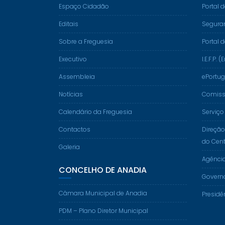
Espaço Cidadão
Portal 
Editais
Segura
Sobre a Freguesia
Portal 
Executivo
I.E.F.P
Assembleia
ePortug
Notícias
Comissã
Calendário da Freguesia
Serviço
Contactos
Direção
do Cent
Galeria
Agênci
CONCELHO DE ANADIA
Govern
Câmara Municipal de Anadia
Presidê
PDM – Plano Diretor Municipal