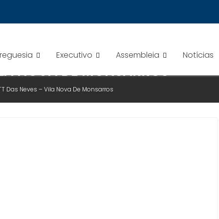
Freguesia
Executivo
Assembleia
Notícias
VILA NOVA DE MONSARROS
TT Das Neves – Vila Nova De Monsarros