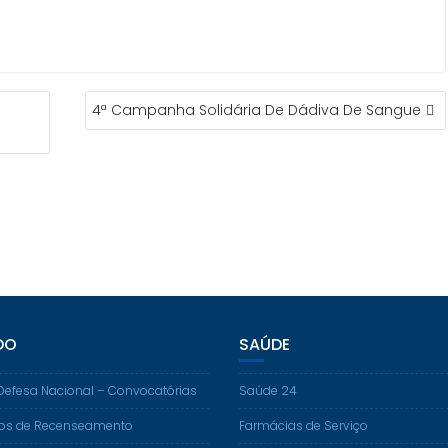
4ª Campanha Solidária De Dádiva De Sangue
DO
SAÚDE
Defesa Nacional – Convocatórias
Saúde 24
os de Recenseamento
Farmácias de Serviço