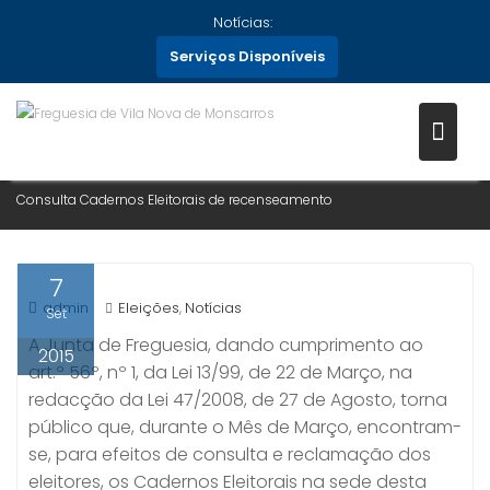
Skip
Notícias:
to
Serviços Disponíveis
content
CONSULTA CADERNOS
ELEITORAIS DE RECENSEAMENT
Home
Notícias
2015
Setembro
7
Consulta Cadernos Eleitorais de recenseamento
7
admin
Eleições
Notícias
,
Set
A Junta de Freguesia, dando cumprimento ao
2015
art.º 56º, nº 1, da Lei 13/99, de 22 de Março, na
redacção da Lei 47/2008, de 27 de Agosto, torna
público que, durante o Mês de Março, encontram-
se, para efeitos de consulta e reclamação dos
eleitores, os Cadernos Eleitorais na sede desta